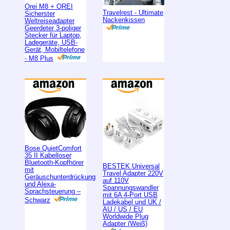
Orei M8 + OREI
Travelrest - Ultimate
Sicherster
Nackenkissen
Weltreiseadapter
Geerdeter 3-poliger
Stecker für Laptop,
Ladegeräte, USB-
Gerät, Mobiltelefone
- M8 Plus
Bose QuietComfort
35 II Kabelloser
Bluetooth-Kopfhörer
BESTEK Universal
mit
Travel Adapter 220V
Geräuschunterdrückung
auf 110V
und Alexa-
Spannungswandler
Sprachsteuerung –
mit 6A 4-Port USB
Schwarz
Ladekabel und UK /
AU / US / EU
Worldwide Plug
Adapter (Weiß)