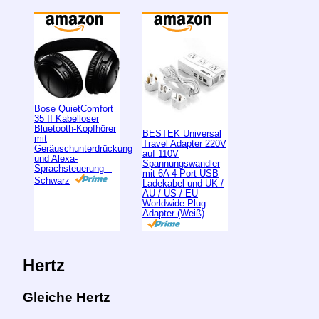
Bose QuietComfort
35 II Kabelloser
Bluetooth-Kopfhörer
BESTEK Universal
mit
Travel Adapter 220V
Geräuschunterdrückung
auf 110V
und Alexa-
Spannungswandler
Sprachsteuerung –
mit 6A 4-Port USB
Schwarz
Ladekabel und UK /
AU / US / EU
Worldwide Plug
Adapter (Weiß)
Hertz
Gleiche Hertz