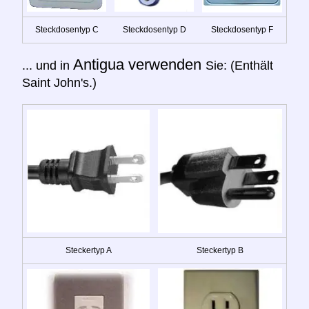
Steckdosentyp C
Steckdosentyp D
Steckdosentyp F
Antigua verwenden
... und in
Sie: (Enthält
Saint John's.)
Steckertyp A
Steckertyp B