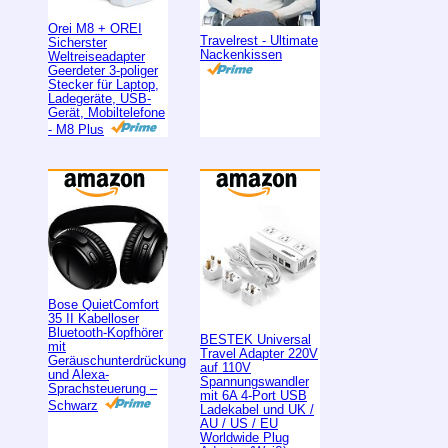
Orei M8 + OREI
Travelrest - Ultimate
Sicherster
Nackenkissen
Weltreiseadapter
Geerdeter 3-poliger
Stecker für Laptop,
Ladegeräte, USB-
Gerät, Mobiltelefone
- M8 Plus
Bose QuietComfort
35 II Kabelloser
Bluetooth-Kopfhörer
BESTEK Universal
mit
Travel Adapter 220V
Geräuschunterdrückung
auf 110V
und Alexa-
Spannungswandler
Sprachsteuerung –
mit 6A 4-Port USB
Schwarz
Ladekabel und UK /
AU / US / EU
Worldwide Plug