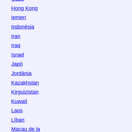
Hong Kong
Iemen
Indonèsia
Iran
Iraq
Israel
Japó
Jordània
Kazakhstan
Kirguizistan
Kuwait
Laos
Líban
Macau de la