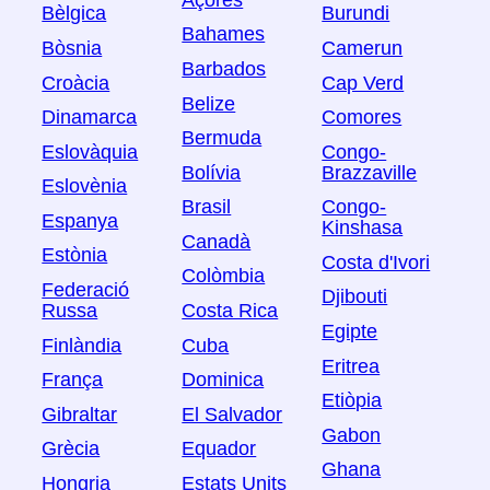
Bèlgica
Burundi
Bahames
Bòsnia
Camerun
Barbados
Croàcia
Cap Verd
Belize
Dinamarca
Comores
Bermuda
Eslovàquia
Congo-
Bolívia
Brazzaville
Eslovènia
Brasil
Congo-
Espanya
Kinshasa
Canadà
Estònia
Costa d'Ivori
Colòmbia
Federació
Djibouti
Russa
Costa Rica
Egipte
Finlàndia
Cuba
Eritrea
França
Dominica
Etiòpia
Gibraltar
El Salvador
Gabon
Grècia
Equador
Ghana
Hongria
Estats Units