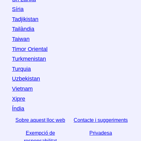
Síria
Tadjikistan
Tailàndia
Taiwan
Timor Oriental
Turkmenistan
Turquia
Uzbekistan
Vietnam
Xipre
Índia
Sobre aquest lloc web
Contacte i suggeriments
Exempció de
Privadesa
responsabilitat