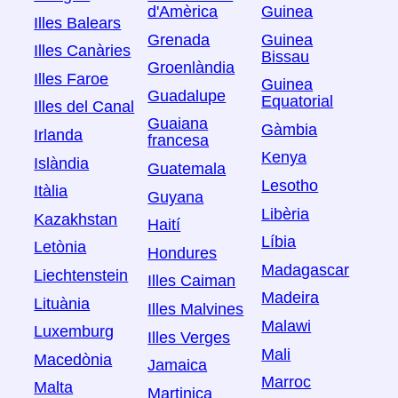
d'Amèrica
Guinea
Illes Balears
Grenada
Guinea
Illes Canàries
Bissau
Groenlàndia
Illes Faroe
Guinea
Guadalupe
Equatorial
Illes del Canal
Guaiana
Gàmbia
Irlanda
francesa
Kenya
Islàndia
Guatemala
Lesotho
Itàlia
Guyana
Libèria
Kazakhstan
Haití
Líbia
Letònia
Hondures
Madagascar
Liechtenstein
Illes Caiman
Madeira
Lituània
Illes Malvines
Malawi
Luxemburg
Illes Verges
Mali
Macedònia
Jamaica
Marroc
Malta
Martinica