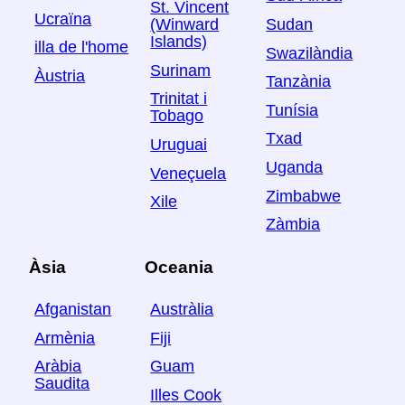
St. Vincent
Ucraïna
Sudan
(Winward
Islands)
illa de l'home
Swazilàndia
Surinam
Àustria
Tanzània
Trinitat i
Tunísia
Tobago
Txad
Uruguai
Uganda
Veneçuela
Zimbabwe
Xile
Zàmbia
Àsia
Oceania
Afganistan
Austràlia
Armènia
Fiji
Aràbia
Guam
Saudita
Illes Cook