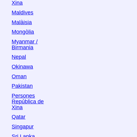
Xina
Maldives
Malàisia
Mongòlia
Myanmar /
Birmania
Nepal
Okinawa
Oman
Pakistan
Persones
República de
Xina
Qatar
Singapur
Sri Lanka