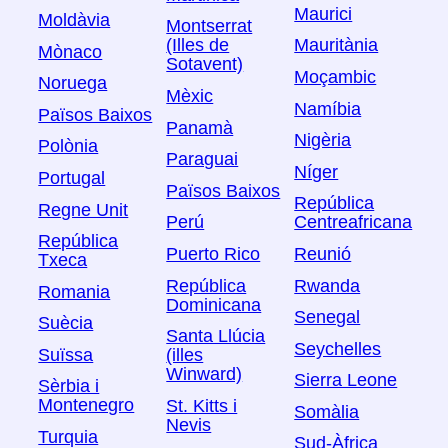
Maurici
Moldàvia
Montserrat
(Illes de
Mauritània
Mònaco
Sotavent)
Moçambic
Noruega
Mèxic
Namíbia
Països Baixos
Panamà
Nigèria
Polònia
Paraguai
Níger
Portugal
Països Baixos
República
Regne Unit
Perú
Centreafricana
República
Puerto Rico
Reunió
Txeca
República
Rwanda
Romania
Dominicana
Senegal
Suècia
Santa Llúcia
Seychelles
Suïssa
(illes
Winward)
Sierra Leone
Sèrbia i
Montenegro
St. Kitts i
Somàlia
Nevis
Turquia
Sud-Àfrica