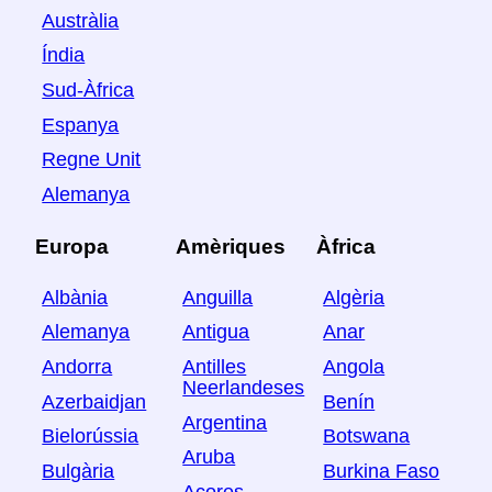
Austràlia
Índia
Sud-Àfrica
Espanya
Regne Unit
Alemanya
Europa
Amèriques
Àfrica
Albània
Anguilla
Algèria
Alemanya
Antigua
Anar
Andorra
Antilles
Angola
Neerlandeses
Azerbaidjan
Benín
Argentina
Bielorússia
Botswana
Aruba
Bulgària
Burkina Faso
Açores