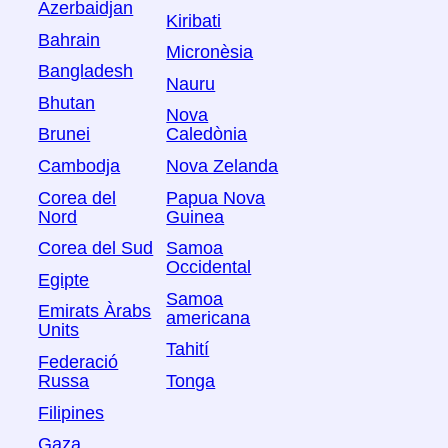
Azerbaidjan
Kiribati
Bahrain
Micronèsia
Bangladesh
Nauru
Bhutan
Nova
Brunei
Caledònia
Cambodja
Nova Zelanda
Corea del
Papua Nova
Nord
Guinea
Corea del Sud
Samoa
Occidental
Egipte
Samoa
Emirats Àrabs
americana
Units
Tahití
Federació
Russa
Tonga
Filipines
Gaza