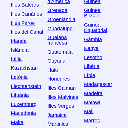
d'Amèrica
Guinea
Illes Balears
Grenada
Guinea
Illes Canàries
Bissau
Groenlàndia
Illes Faroe
Guinea
Guadalupe
Equatorial
Illes del Canal
Guaiana
Gàmbia
Irlanda
francesa
Kenya
Islàndia
Guatemala
Lesotho
Itàlia
Guyana
Libèria
Kazakhstan
Haití
Líbia
Letònia
Hondures
Madagascar
Liechtenstein
Illes Caiman
Madeira
Lituània
Illes Malvines
Malawi
Luxemburg
Illes Verges
Mali
Macedònia
Jamaica
Marroc
Malta
Martinica