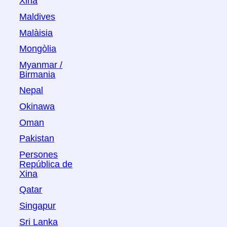
Xina
Maldives
Malàisia
Mongòlia
Myanmar /
Birmania
Nepal
Okinawa
Oman
Pakistan
Persones
República de
Xina
Qatar
Singapur
Sri Lanka