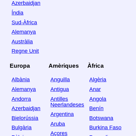
Azerbaidjan
Índia
Sud-Àfrica
Alemanya
Austràlia
Regne Unit
Europa
Amèriques
Àfrica
Albània
Anguilla
Algèria
Alemanya
Antigua
Anar
Andorra
Antilles
Angola
Neerlandeses
Azerbaidjan
Benín
Argentina
Bielorússia
Botswana
Aruba
Bulgària
Burkina Faso
Açores