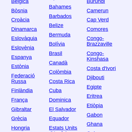
Bèlgica
Burundi
Bahames
Bòsnia
Camerun
Barbados
Croàcia
Cap Verd
Belize
Dinamarca
Comores
Bermuda
Eslovàquia
Congo-
Bolívia
Brazzaville
Eslovènia
Brasil
Congo-
Espanya
Kinshasa
Canadà
Estònia
Costa d'Ivori
Colòmbia
Federació
Djibouti
Russa
Costa Rica
Egipte
Finlàndia
Cuba
Eritrea
França
Dominica
Etiòpia
Gibraltar
El Salvador
Gabon
Grècia
Equador
Ghana
Hongria
Estats Units