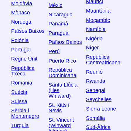
Maurici
Moldàvia
Mèxic
Mauritània
Mònaco
Nicaragua
Moçambic
Noruega
Panamà
Namíbia
Països Baixos
Paraguai
Nigèria
Polònia
Països Baixos
Níger
Portugal
Perú
República
Regne Unit
Puerto Rico
Centreafricana
República
República
Reunió
Txeca
Dominicana
Rwanda
Romania
Santa Llúcia
(illes
Senegal
Suècia
Winward)
Seychelles
Suïssa
St. Kitts i
Sierra Leone
Sèrbia i
Nevis
Montenegro
Somàlia
St. Vincent
Turquia
(Winward
Sud-Àfrica