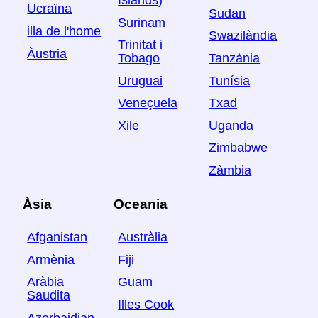
Islands)
Ucraïna
Sudan
Surinam
illa de l'home
Swazilàndia
Trinitat i
Àustria
Tanzània
Tobago
Tunísia
Uruguai
Txad
Veneçuela
Uganda
Xile
Zimbabwe
Zàmbia
Àsia
Oceania
Afganistan
Austràlia
Armènia
Fiji
Aràbia
Guam
Saudita
Illes Cook