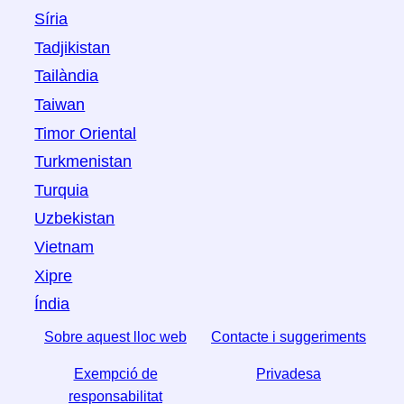
Síria
Tadjikistan
Tailàndia
Taiwan
Timor Oriental
Turkmenistan
Turquia
Uzbekistan
Vietnam
Xipre
Índia
Sobre aquest lloc web
Contacte i suggeriments
Exempció de
Privadesa
responsabilitat