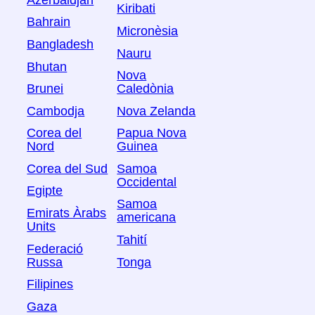
Azerbaidjan
Kiribati
Bahrain
Micronèsia
Bangladesh
Nauru
Bhutan
Nova
Brunei
Caledònia
Cambodja
Nova Zelanda
Corea del
Papua Nova
Nord
Guinea
Corea del Sud
Samoa
Occidental
Egipte
Samoa
Emirats Àrabs
americana
Units
Tahití
Federació
Russa
Tonga
Filipines
Gaza