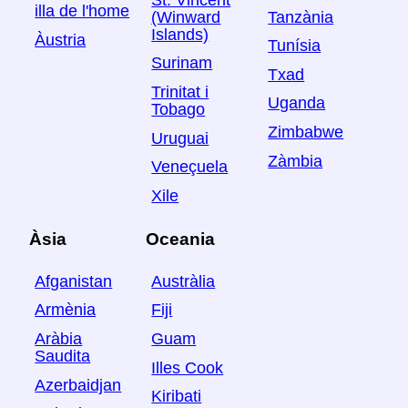
illa de l'home
Tanzània
(Winward
Islands)
Àustria
Tunísia
Surinam
Txad
Trinitat i
Uganda
Tobago
Zimbabwe
Uruguai
Zàmbia
Veneçuela
Xile
Àsia
Oceania
Afganistan
Austràlia
Armènia
Fiji
Aràbia
Guam
Saudita
Illes Cook
Azerbaidjan
Kiribati