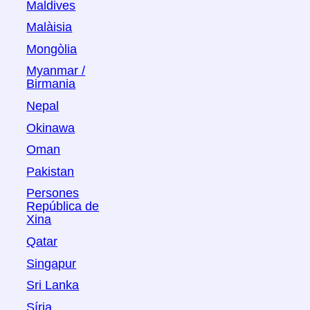
Maldives
Malàisia
Mongòlia
Myanmar /
Birmania
Nepal
Okinawa
Oman
Pakistan
Persones
República de
Xina
Qatar
Singapur
Sri Lanka
Síria