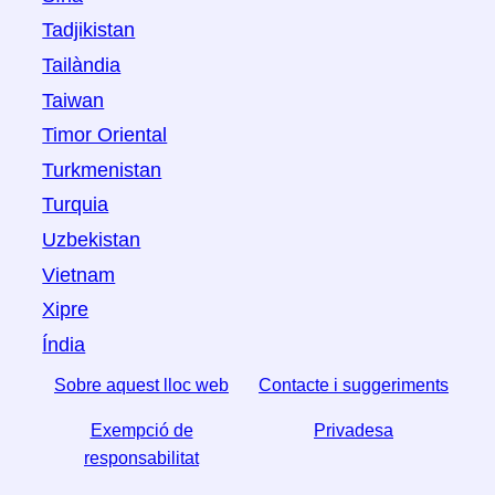
Tadjikistan
Tailàndia
Taiwan
Timor Oriental
Turkmenistan
Turquia
Uzbekistan
Vietnam
Xipre
Índia
Sobre aquest lloc web
Contacte i suggeriments
Exempció de
Privadesa
responsabilitat