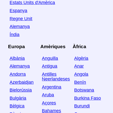
Estats Units d'Amèrica
Espanya
Regne Unit
Alemanya
Índia
Europa
Amèriques
Àfrica
Albània
Anguilla
Algèria
Alemanya
Antigua
Anar
Andorra
Antilles
Angola
Neerlandeses
Azerbaidjan
Benín
Argentina
Bielorússia
Botswana
Aruba
Bulgària
Burkina Faso
Açores
Bèlgica
Burundi
Bahames