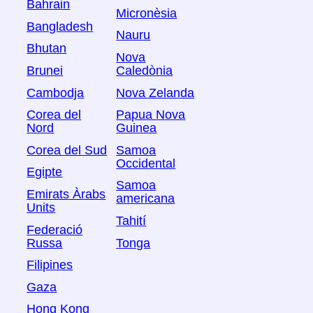
Bahrain
Micronèsia
Bangladesh
Nauru
Bhutan
Nova
Brunei
Caledònia
Cambodja
Nova Zelanda
Corea del
Papua Nova
Nord
Guinea
Corea del Sud
Samoa
Occidental
Egipte
Samoa
Emirats Àrabs
americana
Units
Tahití
Federació
Russa
Tonga
Filipines
Gaza
Hong Kong