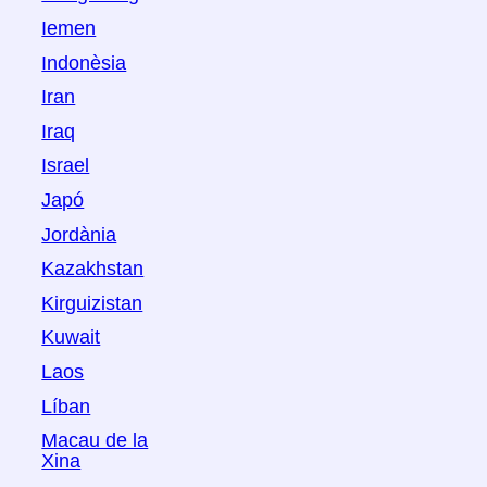
Iemen
Indonèsia
Iran
Iraq
Israel
Japó
Jordània
Kazakhstan
Kirguizistan
Kuwait
Laos
Líban
Macau de la
Xina