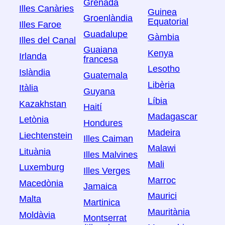
Grenada
Illes Canàries
Guinea
Groenlàndia
Equatorial
Illes Faroe
Guadalupe
Gàmbia
Illes del Canal
Guaiana
Kenya
Irlanda
francesa
Lesotho
Islàndia
Guatemala
Libèria
Itàlia
Guyana
Líbia
Kazakhstan
Haití
Madagascar
Letònia
Hondures
Madeira
Liechtenstein
Illes Caiman
Malawi
Lituània
Illes Malvines
Mali
Luxemburg
Illes Verges
Marroc
Macedònia
Jamaica
Maurici
Malta
Martinica
Mauritània
Moldàvia
Montserrat