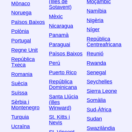
(Illes de
Moçambic
Mònaco
Sotavent)
Namíbia
Noruega
Mèxic
Nigèria
Països Baixos
Nicaragua
Níger
Polònia
Panamà
República
Portugal
Paraguai
Centreafricana
Regne Unit
Països Baixos
Reunió
República
Perú
Rwanda
Txeca
Puerto Rico
Senegal
Romania
República
Seychelles
Suècia
Dominicana
Sierra Leone
Suïssa
Santa Llúcia
Somàlia
Sèrbia i
(illes
Montenegro
Winward)
Sud-Àfrica
Turquia
St. Kitts i
Sudan
Nevis
Ucraïna
Swazilàndia
St. Vincent