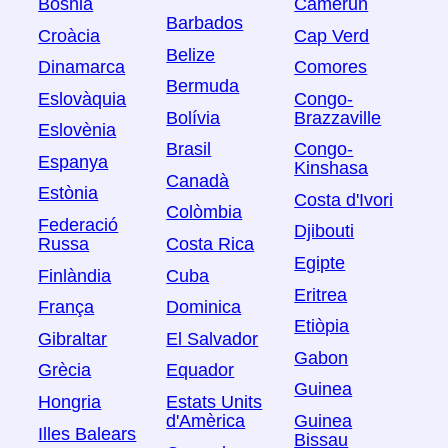
Bòsnia
Camerun
Barbados
Croàcia
Cap Verd
Belize
Dinamarca
Comores
Bermuda
Eslovàquia
Congo-
Bolívia
Brazzaville
Eslovènia
Brasil
Congo-
Espanya
Kinshasa
Canadà
Estònia
Costa d'Ivori
Colòmbia
Federació
Djibouti
Russa
Costa Rica
Egipte
Finlàndia
Cuba
Eritrea
França
Dominica
Etiòpia
Gibraltar
El Salvador
Gabon
Grècia
Equador
Guinea
Hongria
Estats Units
d'Amèrica
Guinea
Illes Balears
Bissau