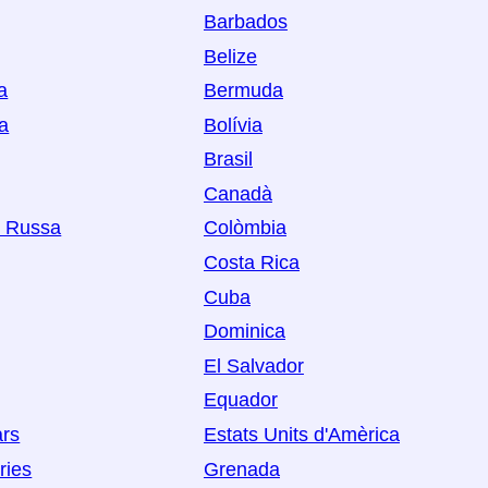
Barbados
Belize
a
Bermuda
a
Bolívia
Brasil
Canadà
ó Russa
Colòmbia
Costa Rica
Cuba
Dominica
El Salvador
Equador
ars
Estats Units d'Amèrica
ries
Grenada