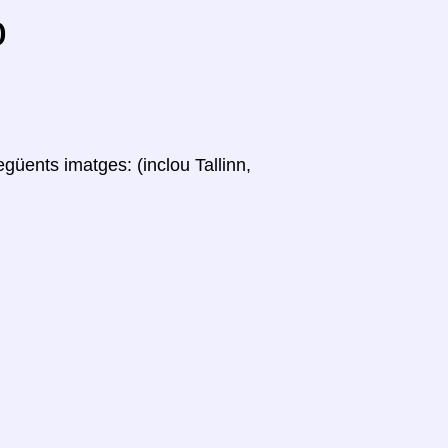
o
següents imatges: (inclou Tallinn,