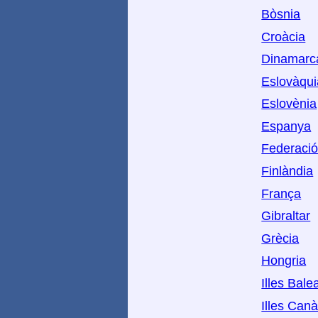
Bòsnia
Croàcia
Dinamarc
Eslovàqui
Eslovènia
Espanya
Federaci
Finlàndia
França
Gibraltar
Grècia
Hongria
Illes Bale
Illes Canà