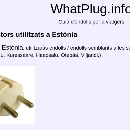
WhatPlug.inf
Guia d'endolls per a viatgers
ors utilitzats a Estònia
Estònia
a
, utilitzaràs endolls / endolls semblants a les 
nu, Kuressaare, Haapsalu, Otepää, Viljandi.)