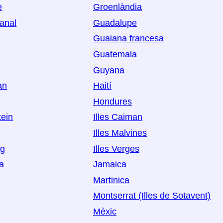
e
Groenlàndia
Canal
Guadalupe
Guaiana francesa
Guatemala
Guyana
an
Haití
Hondures
tein
Illes Caiman
Illes Malvines
rg
Illes Verges
a
Jamaica
Martinica
Montserrat (Illes de Sotavent)
Mèxic