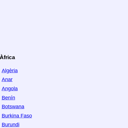
Àfrica
Algèria
Anar
Angola
Benín
Botswana
Burkina Faso
Burundi