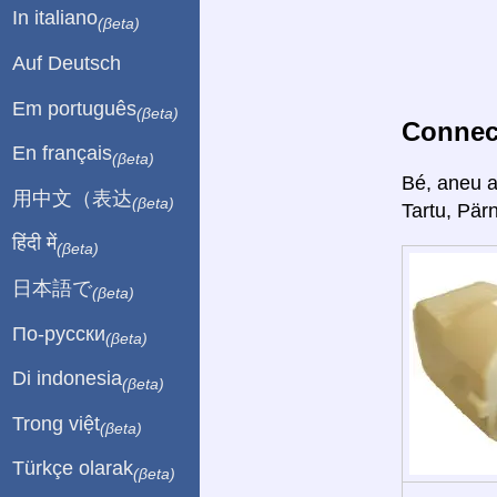
In italiano
(βeta)
Auf Deutsch
Em português
(βeta)
Connect
En français
(βeta)
Bé, aneu 
用中文（表达
(βeta)
Tartu, Pär
हिंदी में
(βeta)
日本語で
(βeta)
По-русски
(βeta)
Di indonesia
(βeta)
Trong việt
(βeta)
Türkçe olarak
(βeta)