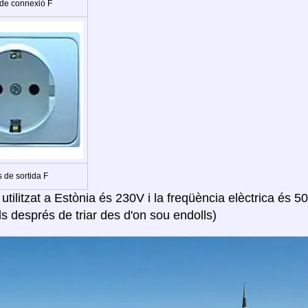
 de connexió F
 de sortida F
 utilitzat a Estònia és 230V i la freqüència elèctrica és 5
ls després de triar des d'on sou endolls)