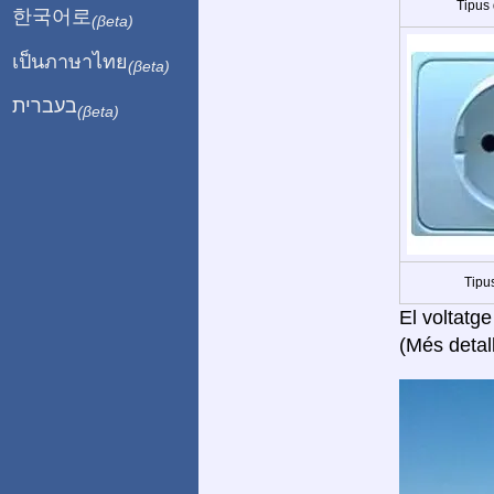
Tipus
한국어로
(βeta)
เป็นภาษาไทย
(βeta)
בעברית
(βeta)
Tipus
El voltatge
(Més detal