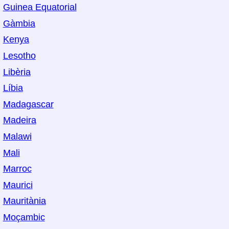
Guinea Equatorial
Gàmbia
Kenya
Lesotho
Libèria
Líbia
Madagascar
Madeira
Malawi
Mali
Marroc
Maurici
Mauritània
Moçambic