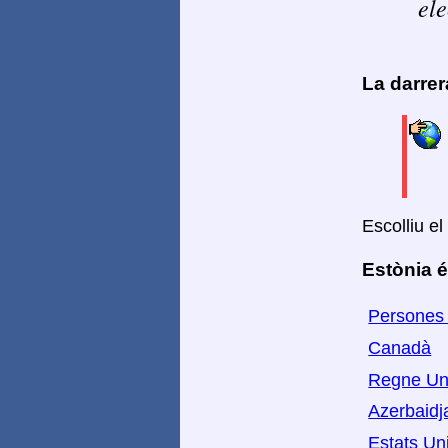
ele
La darre
Escolliu el
Estònia é
Persones 
Canadà
Regne Un
Azerbaidj
Estats Un