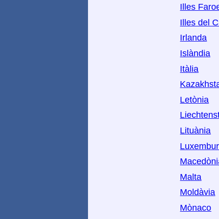
Illes Faro
Illes del 
Irlanda
Islàndia
Itàlia
Kazakhst
Letònia
Liechtens
Lituània
Luxembu
Macedòni
Malta
Moldàvia
Mònaco