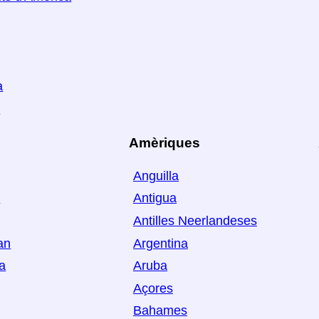
a
a
Amèriques
Anguilla
a
Antigua
Antilles Neerlandeses
an
Argentina
ia
Aruba
Açores
Bahames