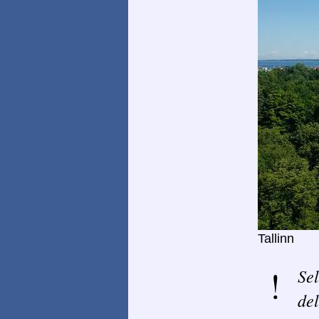
Tallinn
Sel
del