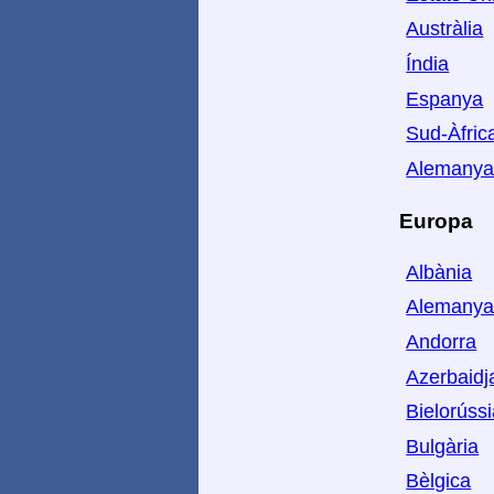
Austràlia
Índia
Espanya
Sud-Àfric
Alemany
Europa
Albània
Alemany
Andorra
Azerbaidj
Bielorúss
Bulgària
Bèlgica