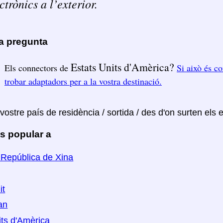
ctrònics a l’exterior.
ra pregunta
Estats Units d'Amèrica?
Els connectors de
Si això és co
trobar adaptadors per a la vostra destinació.
 vostre país de residència / sortida / des d'on surten els 
s popular a
República de Xina
it
an
its d'Amèrica