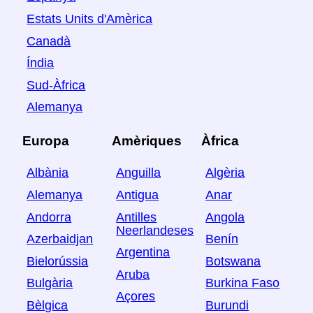
Estats Units d'Amèrica
Canadà
Índia
Sud-Àfrica
Alemanya
Europa
Amèriques
Àfrica
Albània
Anguilla
Algèria
Alemanya
Antigua
Anar
Andorra
Antilles
Angola
Neerlandeses
Azerbaidjan
Benín
Argentina
Bielorússia
Botswana
Aruba
Bulgària
Burkina Faso
Açores
Bèlgica
Burundi