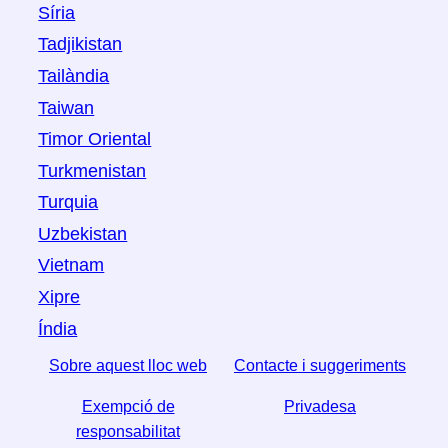
Síria
Tadjikistan
Tailàndia
Taiwan
Timor Oriental
Turkmenistan
Turquia
Uzbekistan
Vietnam
Xipre
Índia
Sobre aquest lloc web
Contacte i suggeriments
Exempció de
Privadesa
responsabilitat