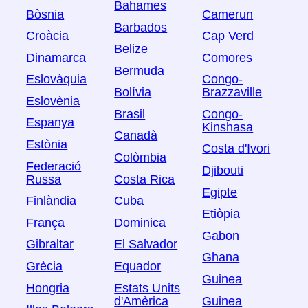
Bahames
Bòsnia
Camerun
Barbados
Croàcia
Cap Verd
Belize
Dinamarca
Comores
Bermuda
Eslovàquia
Congo-
Bolívia
Brazzaville
Eslovènia
Brasil
Congo-
Espanya
Kinshasa
Canadà
Estònia
Costa d'Ivori
Colòmbia
Federació
Djibouti
Russa
Costa Rica
Egipte
Finlàndia
Cuba
Etiòpia
França
Dominica
Gabon
Gibraltar
El Salvador
Ghana
Grècia
Equador
Guinea
Hongria
Estats Units
d'Amèrica
Guinea