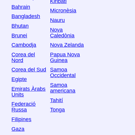
Kiribati
Bahrain
Micronèsia
Bangladesh
Nauru
Bhutan
Nova
Brunei
Caledònia
Cambodja
Nova Zelanda
Corea del
Papua Nova
Nord
Guinea
Corea del Sud
Samoa
Occidental
Egipte
Samoa
Emirats Àrabs
americana
Units
Tahití
Federació
Russa
Tonga
Filipines
Gaza