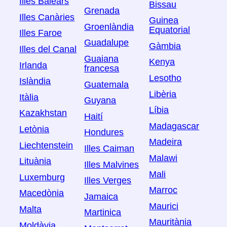
Illes Balears
Bissau
Grenada
Illes Canàries
Guinea
Groenlàndia
Equatorial
Illes Faroe
Guadalupe
Gàmbia
Illes del Canal
Guaiana
Kenya
Irlanda
francesa
Lesotho
Islàndia
Guatemala
Libèria
Itàlia
Guyana
Líbia
Kazakhstan
Haití
Madagascar
Letònia
Hondures
Madeira
Liechtenstein
Illes Caiman
Malawi
Lituània
Illes Malvines
Mali
Luxemburg
Illes Verges
Marroc
Macedònia
Jamaica
Maurici
Malta
Martinica
Mauritània
Moldàvia