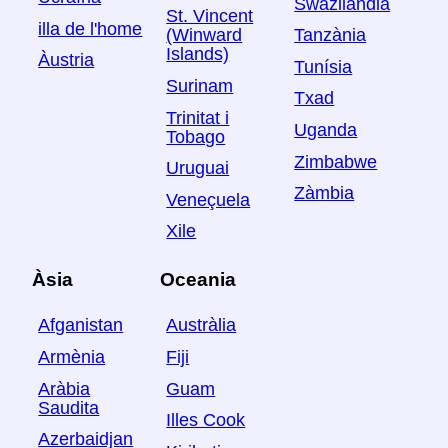
Swazilàndia
St. Vincent
illa de l'home
Tanzània
(Winward
Islands)
Àustria
Tunísia
Surinam
Txad
Trinitat i
Uganda
Tobago
Zimbabwe
Uruguai
Zàmbia
Veneçuela
Xile
Àsia
Oceania
Afganistan
Austràlia
Armènia
Fiji
Aràbia
Guam
Saudita
Illes Cook
Azerbaidjan