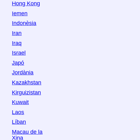
Hong Kong
Iemen
Indonèsia
Iran
Iraq
Israel
Japó
Jordània
Kazakhstan
Kirguizistan
Kuwait
Laos
Líban
Macau de la
Xina