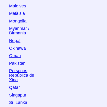
Maldives
Malàisia
Mongòlia
Myanmar /
Birmania
Nepal
Okinawa
Oman
Pakistan
Persones
República de
Xina
Qatar
Singapur
Sri Lanka