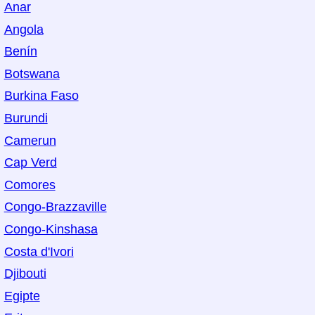
Anar
Angola
Benín
Botswana
Burkina Faso
Burundi
Camerun
Cap Verd
Comores
Congo-Brazzaville
Congo-Kinshasa
Costa d'Ivori
Djibouti
Egipte