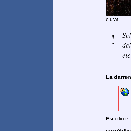
ciutat
Sel
del
ele
La darre
Escolliu el