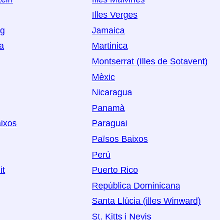
Illes Verges
rg
Jamaica
a
Martinica
Montserrat (Illes de Sotavent)
Mèxic
Nicaragua
Panamà
ixos
Paraguai
Països Baixos
Perú
it
Puerto Rico
República Dominicana
Santa Llúcia (illes Winward)
St. Kitts i Nevis