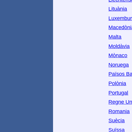
Lituània
Luxembu
Macedòni
Malta
Moldàvia
Mònaco
Noruega
Països Ba
Polònia
Portugal
Regne Un
Romania
Suècia
Suïssa