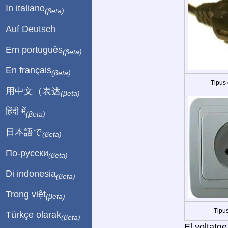
In italiano
(βeta)
Auf Deutsch
Em português
(βeta)
En français
(βeta)
Tipus
用中文（表达
(βeta)
हिंदी में
(βeta)
日本語で
(βeta)
По-русски
(βeta)
Di indonesia
(βeta)
Trong việt
(βeta)
Tipus
Türkçe olarak
(βeta)
El voltatge