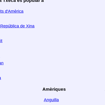
a Txeca és popular a
its d'Amèrica
República de Xina
it
a
an
a
Amèriques
Anguilla