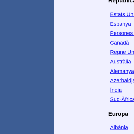
Repúblic
Estats Un
Espanya
Persones 
Canadà
Regne Un
Austràlia
Alemany
Azerbaidj
Índia
Sud-Àfric
Europa
Albània