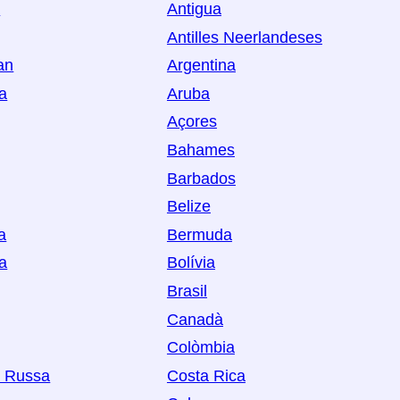
a
Antigua
Antilles Neerlandeses
an
Argentina
ia
Aruba
Açores
Bahames
Barbados
Belize
a
Bermuda
a
Bolívia
Brasil
Canadà
Colòmbia
ó Russa
Costa Rica