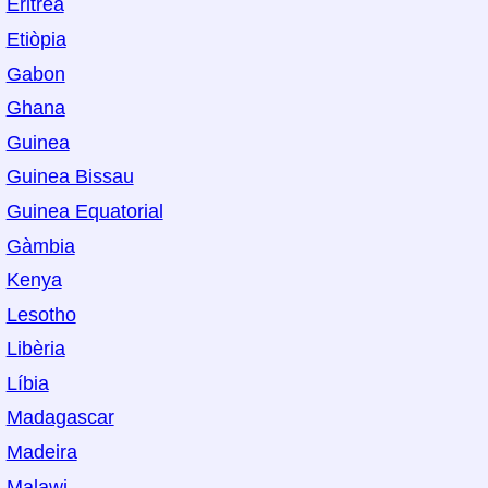
Eritrea
Etiòpia
Gabon
Ghana
Guinea
Guinea Bissau
Guinea Equatorial
Gàmbia
Kenya
Lesotho
Libèria
Líbia
Madagascar
Madeira
Malawi