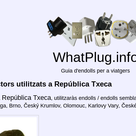
WhatPlug.inf
Guia d'endolls per a viatgers
ors utilitzats a República Txeca
República Txeca
a
, utilitzaràs endolls / endolls semb
aga, Brno, Český Krumlov, Olomouc, Karlovy Vary, České