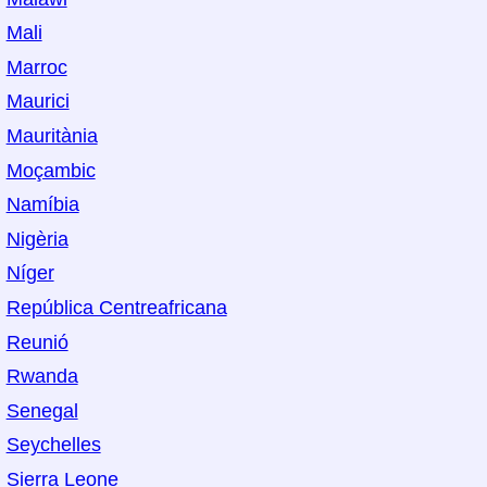
Mali
Marroc
Maurici
Mauritània
Moçambic
Namíbia
Nigèria
Níger
República Centreafricana
Reunió
Rwanda
Senegal
Seychelles
Sierra Leone