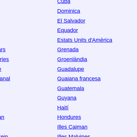
Cuba
Dominica
El Salvador
Equador
Estats Units d'Amèrica
ars
Grenada
ries
Groenlàndia
e
Guadalupe
Canal
Guaiana francesa
Guatemala
Guyana
Haití
an
Hondures
Illes Caiman
tein
Illes Malvines