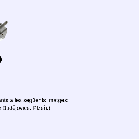
o
lants a les següents imatges:
 Budějovice, Plzeň.)