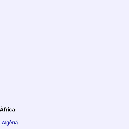
Àfrica
Algèria