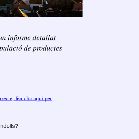
un
informe detallat
ipulació de productes
rrecte, feu clic aquí per
endolls?