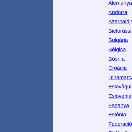
Alemany
Andorra
Azerbaidj
Bielorúss
Bulgària
Bèlgica
Bòsnia
Croàcia
Dinamarc
Eslovàqui
Eslovènia
Espanya
Estònia
Federaci