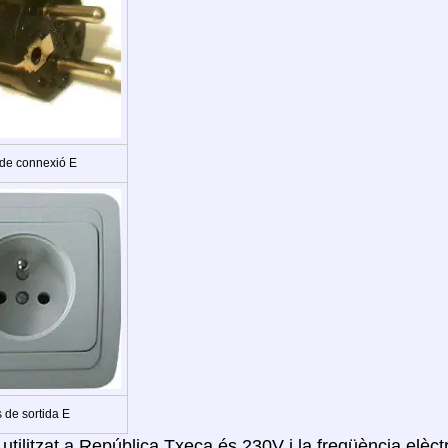
 de connexió E
 de sortida E
 utilitzat a República Txeca és 230V i la freqüència elèc