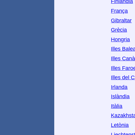
Finlàndia
França
Gibraltar
Grècia
Hongria
Illes Bale
Illes Canà
Illes Faro
Illes del 
Irlanda
Islàndia
Itàlia
Kazakhst
Letònia
Liechtens