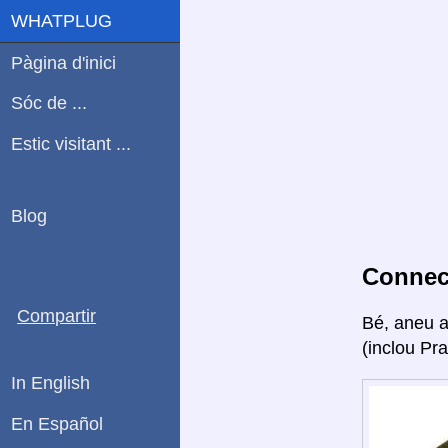
WHATPLUG
Pàgina d'inici
Sóc de ...
Estic visitant ...
Blog
Connect
Compartir
Bé, aneu 
(inclou Pr
In English
En Español