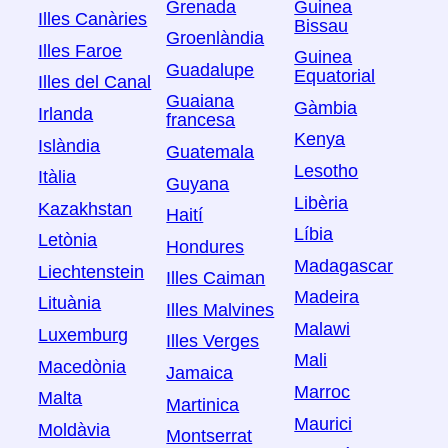
Grenada
Guinea
Illes Canàries
Bissau
Groenlàndia
Illes Faroe
Guinea
Guadalupe
Equatorial
Illes del Canal
Guaiana
Gàmbia
Irlanda
francesa
Kenya
Islàndia
Guatemala
Lesotho
Itàlia
Guyana
Libèria
Kazakhstan
Haití
Líbia
Letònia
Hondures
Madagascar
Liechtenstein
Illes Caiman
Madeira
Lituània
Illes Malvines
Malawi
Luxemburg
Illes Verges
Mali
Macedònia
Jamaica
Marroc
Malta
Martinica
Maurici
Moldàvia
Montserrat