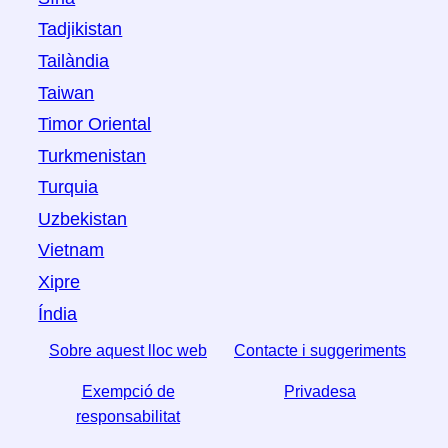
Tadjikistan
Tailàndia
Taiwan
Timor Oriental
Turkmenistan
Turquia
Uzbekistan
Vietnam
Xipre
Índia
Sobre aquest lloc web
Contacte i suggeriments
Exempció de
Privadesa
responsabilitat