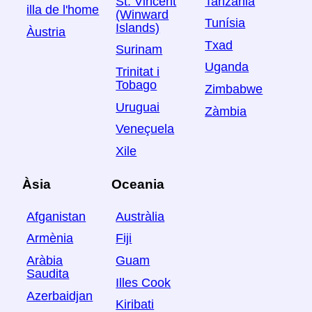
Tanzània
St. Vincent
illa de l'home
(Winward
Tunísia
Islands)
Àustria
Txad
Surinam
Uganda
Trinitat i
Tobago
Zimbabwe
Uruguai
Zàmbia
Veneçuela
Xile
Àsia
Oceania
Afganistan
Austràlia
Armènia
Fiji
Aràbia
Guam
Saudita
Illes Cook
Azerbaidjan
Kiribati