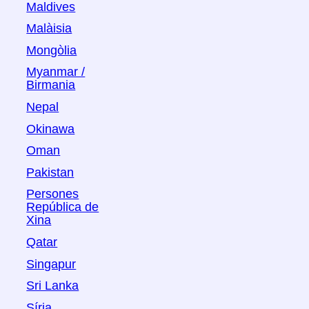
Maldives
Malàisia
Mongòlia
Myanmar /
Birmania
Nepal
Okinawa
Oman
Pakistan
Persones
República de
Xina
Qatar
Singapur
Sri Lanka
Síria