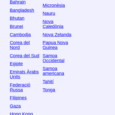
Bahrain
Micronèsia
Bangladesh
Nauru
Bhutan
Nova
Brunei
Caledònia
Cambodja
Nova Zelanda
Corea del
Papua Nova
Nord
Guinea
Corea del Sud
Samoa
Occidental
Egipte
Samoa
Emirats Àrabs
americana
Units
Tahití
Federació
Russa
Tonga
Filipines
Gaza
Hong Kong