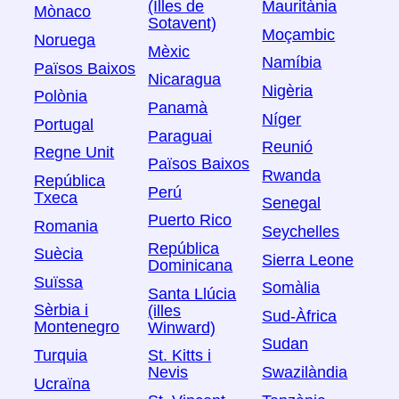
(Illes de
Mauritània
Mònaco
Sotavent)
Moçambic
Noruega
Mèxic
Namíbia
Països Baixos
Nicaragua
Nigèria
Polònia
Panamà
Níger
Portugal
Paraguai
Reunió
Regne Unit
Països Baixos
Rwanda
República
Perú
Txeca
Senegal
Puerto Rico
Romania
Seychelles
República
Suècia
Sierra Leone
Dominicana
Suïssa
Somàlia
Santa Llúcia
Sèrbia i
(illes
Sud-Àfrica
Montenegro
Winward)
Sudan
Turquia
St. Kitts i
Swazilàndia
Nevis
Ucraïna