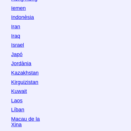
Iemen
Indonèsia
Iran
Iraq
Israel
Japó
Jordània
Kazakhstan
Kirguizistan
Kuwait
Laos
Líban
Macau de la
Xina