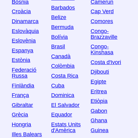
Bòsnia
Camerun
Barbados
Croàcia
Cap Verd
Belize
Dinamarca
Comores
Bermuda
Eslovàquia
Congo-
Bolívia
Brazzaville
Eslovènia
Brasil
Congo-
Espanya
Kinshasa
Canadà
Estònia
Costa d'Ivori
Colòmbia
Federació
Djibouti
Russa
Costa Rica
Egipte
Finlàndia
Cuba
Eritrea
França
Dominica
Etiòpia
Gibraltar
El Salvador
Gabon
Grècia
Equador
Ghana
Hongria
Estats Units
d'Amèrica
Guinea
Illes Balears