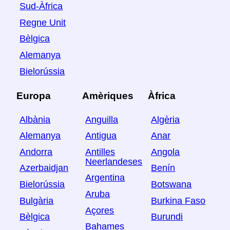
Sud-Àfrica
Regne Unit
Bèlgica
Alemanya
Bielorússia
Europa
Amèriques
Àfrica
Albània
Anguilla
Algèria
Alemanya
Antigua
Anar
Andorra
Antilles
Angola
Neerlandeses
Azerbaidjan
Benín
Argentina
Bielorússia
Botswana
Aruba
Bulgària
Burkina Faso
Açores
Bèlgica
Burundi
Bahames