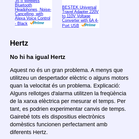
35 II Wireless
Bluetooth
BESTEK Universal
Headphones, Noise-
Travel Adapter 220V
Cancelling, with
to 110V Voltage
Alexa Voice Control
Converter with 6A 4-
- Black
Port USB
Hertz
No hi ha igual Hertz
Aquest no és un gran problema. A menys que
utilitzeu un despertador elèctric o alguns motors
quan la velocitat és un problema. Explicació:
Alguns rellotges d'alarma utilitzen la freqüència
de la xarxa elèctrica per mesurar el temps. Per
tant, es podrien experimentar canvis de temps.
Gairebé tots els dispositius electrònics
domèstics funcionen perfectament amb
diferents Hertz.