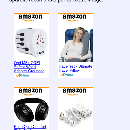
Orei M8+ OREI
Travelrest - Ultimate
Safest World
Travel Pillow
Adapter Grounded
Bose QuietComfort