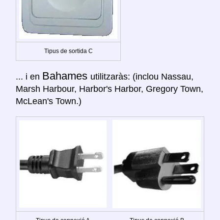
Tipus de sortida C
Bahames
... i en
utilitzaràs: (inclou Nassau,
Marsh Harbour, Harbor's Harbor, Gregory Town,
McLean's Town.)