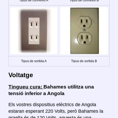
Tipus de connexió A
Tipus de connexió B
Tipus de sortida A
Tipus de sortida B
Voltatge
Tingueu cura:
Bahames utilitza una
tensió inferior a Angola
Els vostres dispositius elèctrics de Angola
estaran esperant 220 Volts, però Bahames la
graella és de 120 Volts, aquesta és una