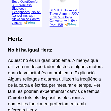
Bose QuietComfort
35 II Wireless
Bluetooth
BESTEK Universal
Headphones, Noise-
Travel Adapter 220V
Cancelling, with
to 110V Voltage
Alexa Voice Control
Converter with 6A 4-
- Black
Port USB
Hertz
No hi ha igual Hertz
Aquest no és un gran problema. A menys que
utilitzeu un despertador elèctric o alguns motors
quan la velocitat és un problema. Explicació:
Alguns rellotges d'alarma utilitzen la freqüència
de la xarxa elèctrica per mesurar el temps. Per
tant, es podrien experimentar canvis de temps.
Gairebé tots els dispositius electrònics
domèstics funcionen perfectament amb
diferents Hertz.