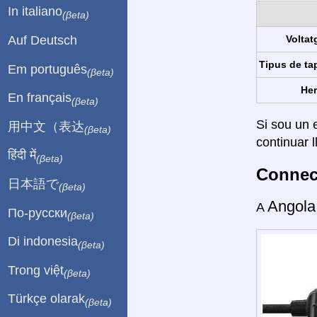
In italiano
(βeta)
Auf Deutsch
Voltat
Tipus de ta
Em português
(βeta)
Her
En français
(βeta)
Si sou un e
用中文（表达
(βeta)
continuar l
हिंदी में
(βeta)
Connect
日本語で
(βeta)
Angol
A
По-русски
(βeta)
Di indonesia
(βeta)
Trong việt
(βeta)
Türkçe olarak
(βeta)