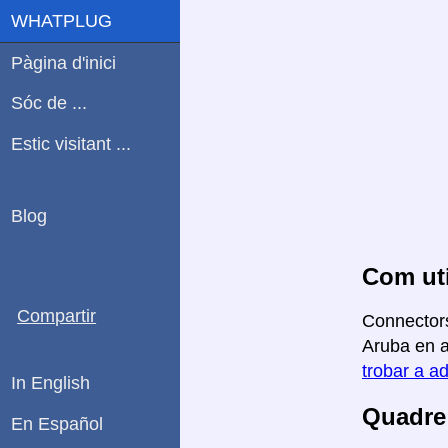
WHATPLUG
Pàgina d'inici
Sóc de ...
Estic visitant ...
Blog
Com uti
Compartir
Connectors
Aruba en aq
trobar a ad
In English
Quadre 
En Español