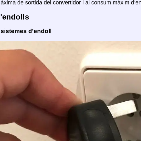
màxima de sortida
del convertidor i al consum màxim d’ene
'endolls
 sistemes d'endoll