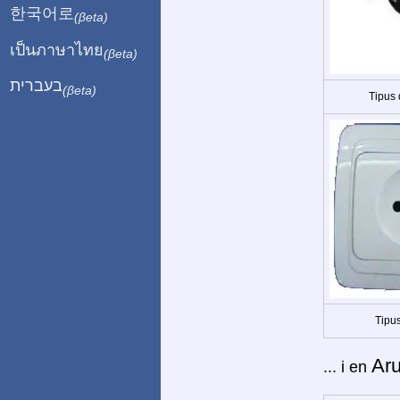
한국어로
(βeta)
เป็นภาษาไทย
(βeta)
בעברית
(βeta)
Tipus
Tipus
Ar
... i en