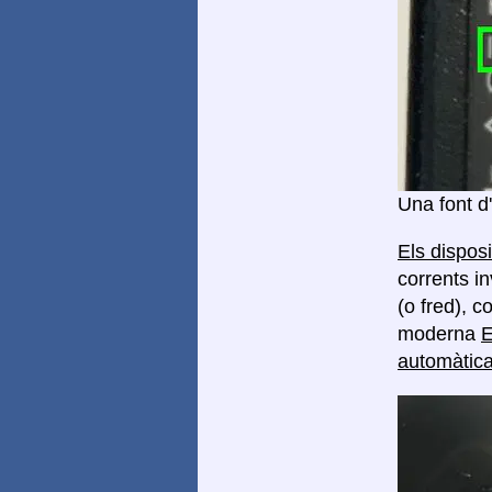
Una font d
Els dispos
corrents in
(o fred), 
moderna
E
automàtica