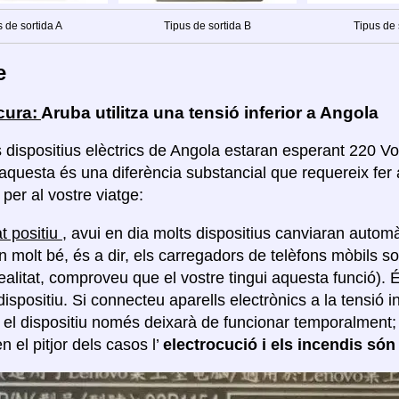
 de sortida A
Tipus de sortida B
Tipus de 
e
cura:
Aruba utilitza una tensió inferior a Angola
s dispositius elèctrics de Angola estaran esperant 220 Vol
 aquesta és una diferència substancial que requereix fer
per al vostre viatge:
t positiu
, avui en dia molts dispositius canviaran automà
n molt bé, és a dir, els carregadors de telèfons mòbils so
realitat, comproveu que el vostre tingui aquesta funció).
dispositiu. Si connecteu aparells electrònics a la tensió 
, el dispositiu només deixarà de funcionar temporalment
en el pitjor dels casos l’
electrocució i els incendis són