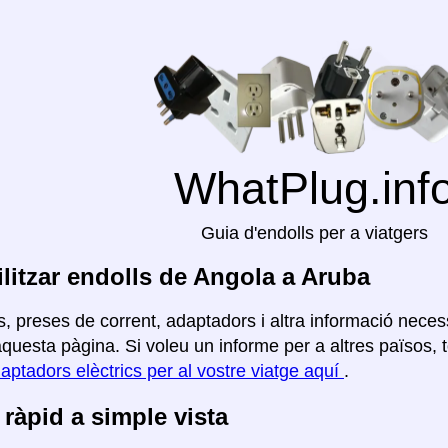
WhatPlug.inf
Guia d'endolls per a viatgers
litzar endolls de Angola a Aruba
, preses de corrent, adaptadors i altra informació necess
uesta pàgina. Si voleu un informe per a altres països, to
aptadors elèctrics per al vostre viatge aquí
.
ràpid a simple vista