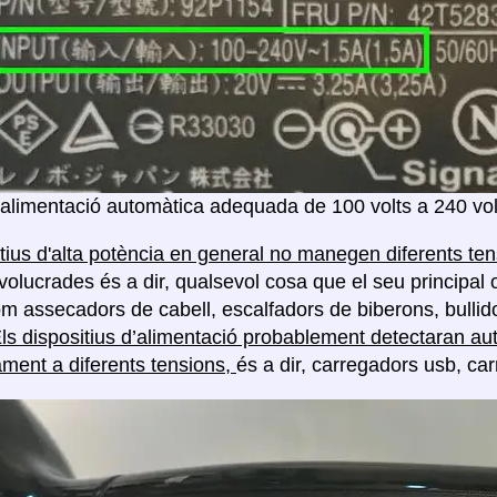
'alimentació automàtica adequada de 100 volts a 240 vol
itius d'alta potència en general no manegen diferents te
volucrades és a dir, qualsevol cosa que el seu principal 
com assecadors de cabell, escalfadors de biberons, bullido
ls dispositius d’alimentació probablement detectaran au
ment a diferents tensions,
és a dir, carregadors usb, car