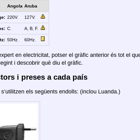
Angola
Aruba
ge:
220V.
127V.
ps:
C.
A, B, F.
tz:
50Hz.
60Hz.
xpert en electricitat, potser el gràfic anterior és tot el q
legint i descobrir què diu el gràfic.
ors i preses a cada país
a
s’utilitzen els següents endolls: (inclou Luanda.)