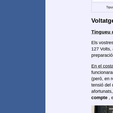
Tipus
Voltatg
Tingueu 
Els vostre
127 Volts,
preparació 
En el costa
funcionara
(però, en 
tensió del 
afortunats
compte
, 