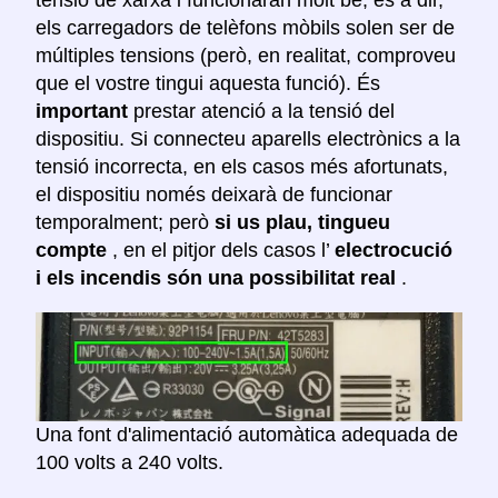
tensió de xarxa i funcionaran molt bé, és a dir,
els carregadors de telèfons mòbils solen ser de
múltiples tensions (però, en realitat, comproveu
que el vostre tingui aquesta funció). És
important
prestar atenció a la tensió del
dispositiu. Si connecteu aparells electrònics a la
tensió incorrecta, en els casos més afortunats,
el dispositiu només deixarà de funcionar
temporalment; però
si us plau, tingueu
compte
, en el pitjor dels casos l’
electrocució
i els incendis són una possibilitat real
.
Una font d'alimentació automàtica adequada de
100 volts a 240 volts.