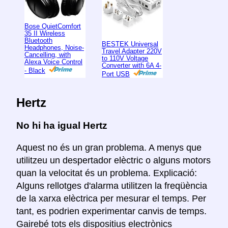
Bose QuietComfort
35 II Wireless
Bluetooth
BESTEK Universal
Headphones, Noise-
Travel Adapter 220V
Cancelling, with
to 110V Voltage
Alexa Voice Control
Converter with 6A 4-
- Black
Port USB
Hertz
No hi ha igual Hertz
Aquest no és un gran problema. A menys que
utilitzeu un despertador elèctric o alguns motors
quan la velocitat és un problema. Explicació:
Alguns rellotges d'alarma utilitzen la freqüència
de la xarxa elèctrica per mesurar el temps. Per
tant, es podrien experimentar canvis de temps.
Gairebé tots els dispositius electrònics