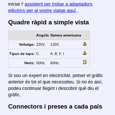
iniciar l’
assistent per trobar a adaptadors
elèctrics per al vostre viatge aquí
.
Quadre ràpid a simple vista
Angola
Samoa americana
Voltatge:
220V.
120V.
Tipus de taps:
C.
A, B, F, I.
Hertz:
50Hz.
60Hz.
Si sou un expert en electricitat, potser el gràfic
anterior és tot el que necessiteu. Si no és així,
podeu continuar llegint i descobrir què diu el
gràfic.
Connectors i preses a cada país