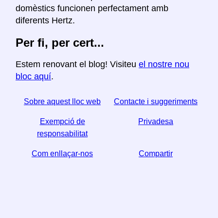
domèstics funcionen perfectament amb
diferents Hertz.
Per fi, per cert...
Estem renovant el blog! Visiteu
el nostre nou
bloc aquí
.
Sobre aquest lloc web
Contacte i suggeriments
Exempció de
Privadesa
responsabilitat
Com enllaçar-nos
Compartir
☆ Si trobeu útil aquest article, ajudeu-nos a compartir-
lo a les xarxes socials,
↬ també ens ajuda un enllaç del vostre lloc web.