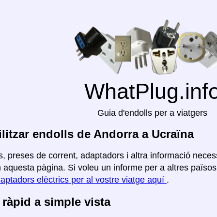
WhatPlug.inf
Guia d'endolls per a viatgers
litzar endolls de Andorra a Ucraïna
, preses de corrent, adaptadors i altra informació necess
aquesta pàgina. Si voleu un informe per a altres països, 
aptadors elèctrics per al vostre viatge aquí
.
ràpid a simple vista