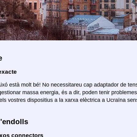
e
exacte
Aixó està molt bé! No necessitareu cap adaptador de ten
estionar massa energia, és a dir, poden tenir probleme
els vostres dispositius a la xarxa elèctrica a Ucraïna se
'endolls
ixos connectors