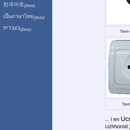
한국어로
(βeta)
เป็นภาษาไทย
(βeta)
בעברית
(βeta)
Tipus
Tipus
Uc
... i en
Uzhhorod.