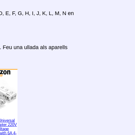
, E, F, G, H, I, J, K, L, M, N en
Feu una ullada als aparells
niversal
apter 220V
ltage
with 6A 4-