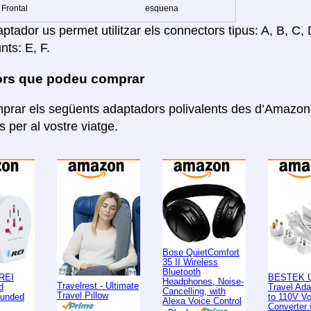
Frontal
esquena
tador us permet utilitzar els connectors tipus: A, B, C, D
nts: E, F.
rs que podeu comprar
rar els següents adaptadors polivalents des d’Amazon. 
 per al vostre viatge.
Bose QuietComfort
35 II Wireless
Bluetooth
REI
BESTEK U
Headphones, Noise-
Travelrest - Ultimate
d
Travel Ad
Cancelling, with
Travel Pillow
ounded
to 110V Vo
Alexa Voice Control
Converter 