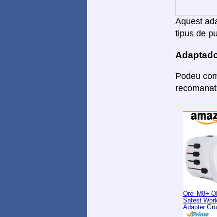
Aquest adap
tipus de pu
Adaptado
Podeu comp
recomanats
Orei M8+ O
Safest Worl
Adapter Gr