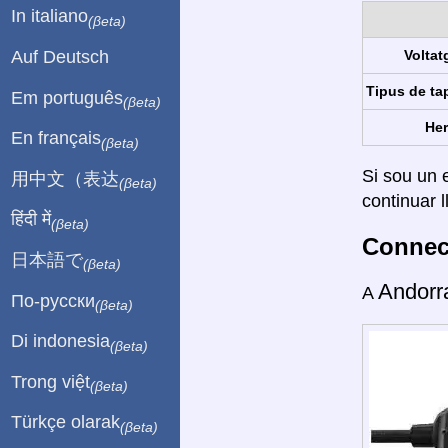
In italiano
(βeta)
Auf Deutsch
Voltat
Tipus de ta
Em português
(βeta)
Her
En français
(βeta)
Si sou un e
用中文（表达
(βeta)
continuar l
हिंदी में
(βeta)
Connect
日本語で
(βeta)
Andor
A
По-русски
(βeta)
Di indonesia
(βeta)
Trong việt
(βeta)
Türkçe olarak
(βeta)