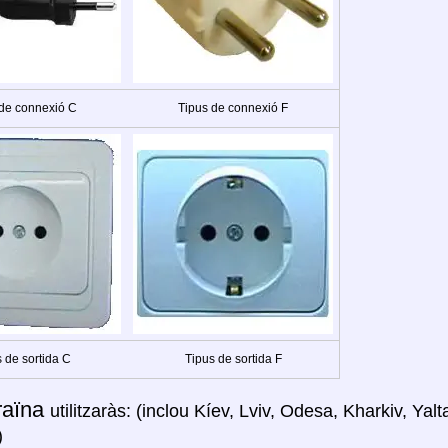
 de connexió C
Tipus de connexió F
 de sortida C
Tipus de sortida F
raïna
utilitzaràs: (inclou Kíev, Lviv, Odesa, Kharkiv, Ya
)