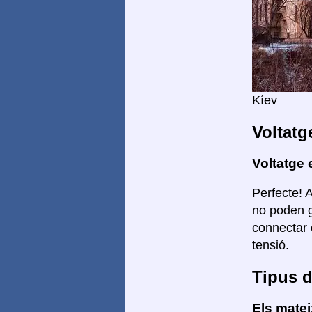
Kíev
Voltatg
Voltatge 
Perfecte! 
no poden g
connectar 
tensió.
Tipus d
Els mate