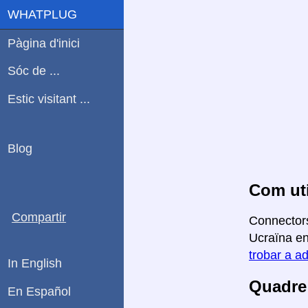
WHATPLUG
Pàgina d'inici
Sóc de ...
Estic visitant ...
Blog
Com uti
Compartir
Connectors
Ucraïna en 
trobar a ad
In English
Quadre 
En Español