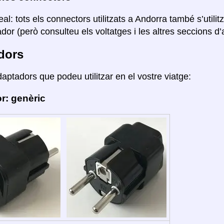
eal: tots els connectors utilitzats a Andorra també s’util
or (però consulteu els voltatges i les altres seccions d’aq
dors
daptadors que podeu utilitzar en el vostre viatge:
r: genèric