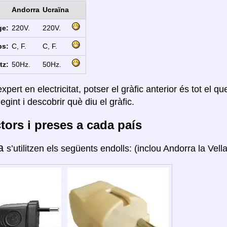
Andorra
Ucraïna
ge:
220V.
220V.
ps:
C, F.
C, F.
tz:
50Hz.
50Hz.
xpert en electricitat, potser el gràfic anterior és tot el q
legint i descobrir què diu el gràfic.
ors i preses a cada país
ra
s’utilitzen els següents endolls: (inclou Andorra la Vella