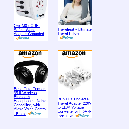
Orei M8+ OREI
Travelrest - Ultimate
Safest World
Travel Pillow
Adapter Grounded
Bose QuietComfort
35 II Wireless
Bluetooth
BESTEK Universal
Headphones, Noise-
Travel Adapter 220V
Cancelling, with
to 110V Voltage
Alexa Voice Control
Converter with 6A 4-
- Black
Port USB