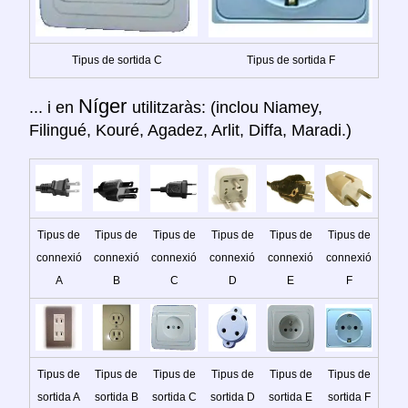
Tipus de sortida C
Tipus de sortida F
Níger
... i en
utilitzaràs: (inclou Niamey,
Filingué, Kouré, Agadez, Arlit, Diffa, Maradi.)
Tipus de
Tipus de
Tipus de
Tipus de
Tipus de
Tipus de
connexió
connexió
connexió
connexió
connexió
connexió
A
B
C
D
E
F
Tipus de
Tipus de
Tipus de
Tipus de
Tipus de
Tipus de
sortida A
sortida B
sortida C
sortida D
sortida E
sortida F