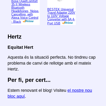
Bose QuietComfort
35 II Wireless
Bluetooth
BESTEK Universal
Headphones, Noise-
Travel Adapter 220V
Cancelling, with
to 110V Voltage
Alexa Voice Control
Converter with 6A 4-
- Black
Port USB
Hertz
Equitat Hert
Aquesta és la situació perfecta. No tindreu cap
problema de canvi de rellotge amb el mateix
Hertz.
Per fi, per cert...
Estem renovant el blog! Visiteu
el nostre nou
bloc aquí
.