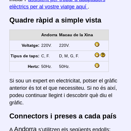
elèctrics per al vostre viatge aquí
.
Quadre ràpid a simple vista
Andorra
Macau de la Xina
Voltatge:
220V.
220V.
Tipus de taps:
C, F.
D, M, G, F.
Hertz:
50Hz.
50Hz.
Si sou un expert en electricitat, potser el gràfic
anterior és tot el que necessiteu. Si no és així,
podeu continuar llegint i descobrir què diu el
gràfic.
Connectors i preses a cada país
Andorra
A
s’utilitzen els següents endolls: