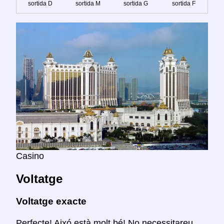
sortida D
sortida M
sortida G
sortida F
Casino
Voltatge
Voltatge exacte
Perfecte! Aixó està molt bé! No necessitareu