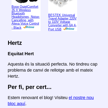
Bose QuietComfort
35 II Wireless
Bluetooth
BESTEK Universal
Headphones, Noise-
Travel Adapter 220V
Cancelling, with
to 110V Voltage
Alexa Voice Control
Converter with 6A 4-
- Black
Port USB
Hertz
Equitat Hert
Aquesta és la situació perfecta. No tindreu cap
problema de canvi de rellotge amb el mateix
Hertz.
Per fi, per cert...
Estem renovant el blog! Visiteu
el nostre nou
bloc aquí
.