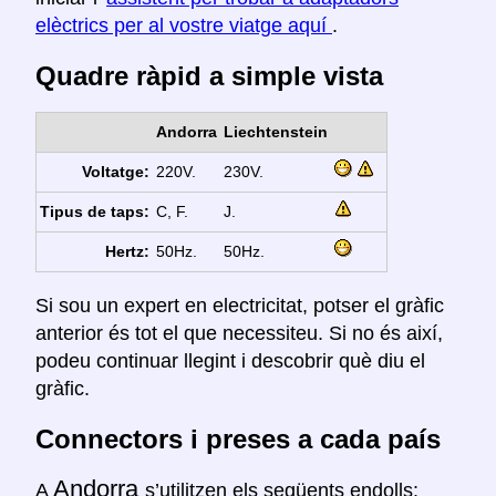
elèctrics per al vostre viatge aquí
.
Quadre ràpid a simple vista
Andorra
Liechtenstein
Voltatge:
220V.
230V.
Tipus de taps:
C, F.
J.
Hertz:
50Hz.
50Hz.
Si sou un expert en electricitat, potser el gràfic
anterior és tot el que necessiteu. Si no és així,
podeu continuar llegint i descobrir què diu el
gràfic.
Connectors i preses a cada país
Andorra
A
s’utilitzen els següents endolls: