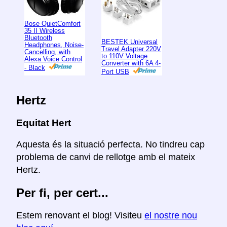
Bose QuietComfort
35 II Wireless
Bluetooth
BESTEK Universal
Headphones, Noise-
Travel Adapter 220V
Cancelling, with
to 110V Voltage
Alexa Voice Control
Converter with 6A 4-
- Black
Port USB
Hertz
Equitat Hert
Aquesta és la situació perfecta. No tindreu cap
problema de canvi de rellotge amb el mateix
Hertz.
Per fi, per cert...
Estem renovant el blog! Visiteu
el nostre nou