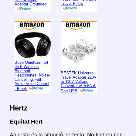
Travel Pillow
Adapter Grounded
Bose QuietComfort
35 II Wireless
Bluetooth
BESTEK Universal
Headphones, Noise-
Travel Adapter 220V
Cancelling, with
to 110V Voltage
Alexa Voice Control
Converter with 6A 4-
- Black
Port USB
Hertz
Equitat Hert
Aquesta és la situació perfecta. No tindreu cap