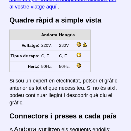
al vostre viatge aquí
.
Quadre ràpid a simple vista
Andorra
Hongria
Voltatge:
220V.
230V.
Tipus de taps:
C, F.
C, F.
Hertz:
50Hz.
50Hz.
Si sou un expert en electricitat, potser el gràfic
anterior és tot el que necessiteu. Si no és així,
podeu continuar llegint i descobrir què diu el
gràfic.
Connectors i preses a cada país
Andorra
A
s’utilitzen els següents endolls: