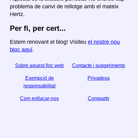
problema de canvi de rellotge amb el mateix
Hertz.
Per fi, per cert...
Estem renovant el blog! Visiteu
el nostre nou
bloc aquí
.
Sobre aquest lloc web
Contacte i suggeriments
Exempció de
Privadesa
responsabilitat
Com enllaçar-nos
Compartir
☆ Si trobeu útil aquest article, ajudeu-nos a compartir-
lo a les xarxes socials,
↬ també ens ajuda un enllaç del vostre lloc web.