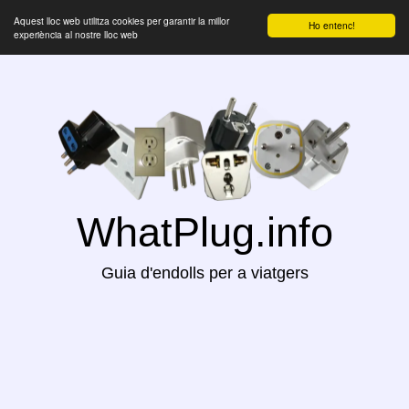
Aquest lloc web utilitza cookies per garantir la millor
Ho entenc!
experiència al nostre lloc web
WhatPlug.info
Guia d'endolls per a viatgers