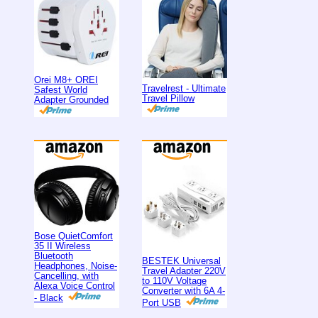
Orei M8+ OREI
Travelrest - Ultimate
Safest World
Travel Pillow
Adapter Grounded
Bose QuietComfort
35 II Wireless
Bluetooth
BESTEK Universal
Headphones, Noise-
Travel Adapter 220V
Cancelling, with
to 110V Voltage
Alexa Voice Control
Converter with 6A 4-
- Black
Port USB