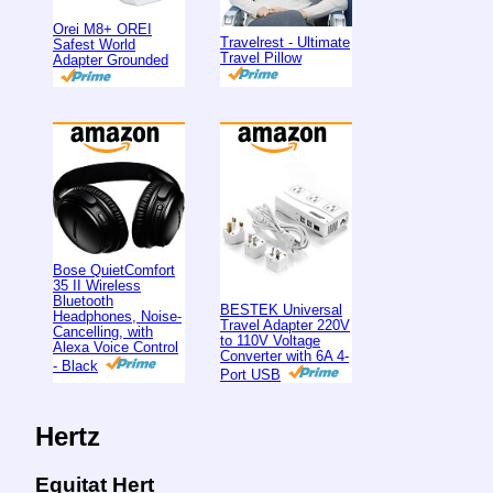
Orei M8+ OREI
Travelrest - Ultimate
Safest World
Travel Pillow
Adapter Grounded
Bose QuietComfort
35 II Wireless
Bluetooth
BESTEK Universal
Headphones, Noise-
Travel Adapter 220V
Cancelling, with
to 110V Voltage
Alexa Voice Control
Converter with 6A 4-
- Black
Port USB
Hertz
Equitat Hert