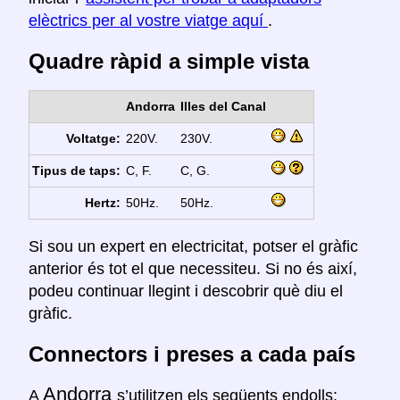
elèctrics per al vostre viatge aquí
.
Quadre ràpid a simple vista
Andorra
Illes del Canal
Voltatge:
220V.
230V.
Tipus de taps:
C, F.
C, G.
Hertz:
50Hz.
50Hz.
Si sou un expert en electricitat, potser el gràfic
anterior és tot el que necessiteu. Si no és així,
podeu continuar llegint i descobrir què diu el
gràfic.
Connectors i preses a cada país
Andorra
A
s’utilitzen els següents endolls: