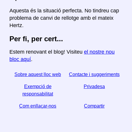
Aquesta és la situació perfecta. No tindreu cap
problema de canvi de rellotge amb el mateix
Hertz.
Per fi, per cert...
Estem renovant el blog! Visiteu
el nostre nou
bloc aquí
.
Sobre aquest lloc web
Contacte i suggeriments
Exempció de
Privadesa
responsabilitat
Com enllaçar-nos
Compartir
☆ Si trobeu útil aquest article, ajudeu-nos a compartir-
lo a les xarxes socials,