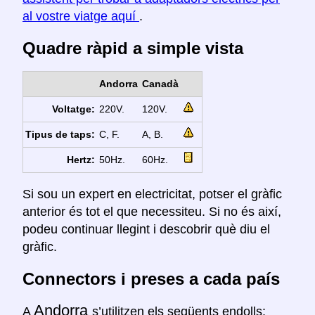
al vostre viatge aquí
.
Quadre ràpid a simple vista
Andorra
Canadà
Voltatge:
220V.
120V.
Tipus de taps:
C, F.
A, B.
Hertz:
50Hz.
60Hz.
Si sou un expert en electricitat, potser el gràfic
anterior és tot el que necessiteu. Si no és així,
podeu continuar llegint i descobrir què diu el
gràfic.
Connectors i preses a cada país
Andorra
A
s’utilitzen els següents endolls: