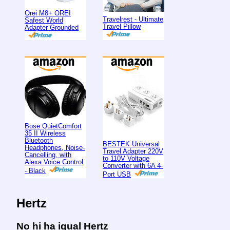
Orei M8+ OREI
Travelrest - Ultimate
Safest World
Travel Pillow
Adapter Grounded
Bose QuietComfort
35 II Wireless
Bluetooth
BESTEK Universal
Headphones, Noise-
Travel Adapter 220V
Cancelling, with
to 110V Voltage
Alexa Voice Control
Converter with 6A 4-
- Black
Port USB
Hertz
No hi ha igual Hertz