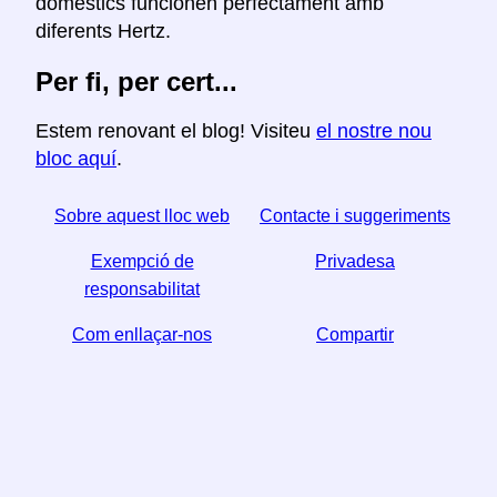
domèstics funcionen perfectament amb
diferents Hertz.
Per fi, per cert...
Estem renovant el blog! Visiteu
el nostre nou
bloc aquí
.
Sobre aquest lloc web
Contacte i suggeriments
Exempció de
Privadesa
responsabilitat
Com enllaçar-nos
Compartir
☆ Si trobeu útil aquest article, ajudeu-nos a compartir-
lo a les xarxes socials,
↬ també ens ajuda un enllaç del vostre lloc web.