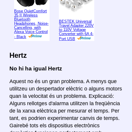
Bose QuietComfort
35 II Wireless
Bluetooth
BESTEK Universal
Headphones, Noise-
Travel Adapter 220V
Cancelling, with
to 110V Voltage
Alexa Voice Control
Converter with 6A 4-
- Black
Port USB
Hertz
No hi ha igual Hertz
Aquest no és un gran problema. A menys que
utilitzeu un despertador elèctric o alguns motors
quan la velocitat és un problema. Explicació:
Alguns rellotges d'alarma utilitzen la freqüència
de la xarxa elèctrica per mesurar el temps. Per
tant, es podrien experimentar canvis de temps.
Gairebé tots els dispositius electrònics