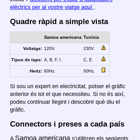
elèctrics per al vostre viatge aquí
.
Quadre ràpid a simple vista
Samoa americana
Tunísia
Voltatge:
120V.
230V.
Tipus de taps:
A, B, F, I.
C, E.
Hertz:
60Hz.
50Hz.
Si sou un expert en electricitat, potser el gràfic
anterior és tot el que necessiteu. Si no és així,
podeu continuar llegint i descobrir què diu el
gràfic.
Connectors i preses a cada país
Samoa americana
A
s’utilitzen els següents