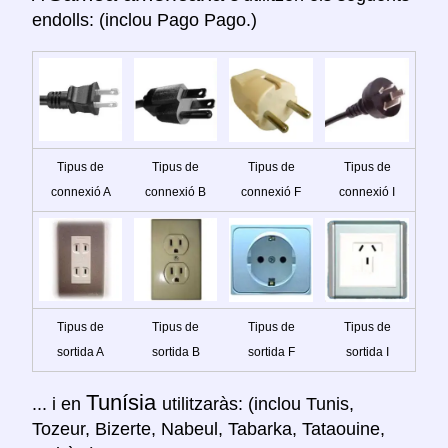
endolls: (inclou Pago Pago.)
Tipus de
Tipus de
Tipus de
Tipus de
connexió A
connexió B
connexió F
connexió I
Tipus de
Tipus de
Tipus de
Tipus de
sortida A
sortida B
sortida F
sortida I
Tunísia
... i en
utilitzaràs: (inclou Tunis,
Tozeur, Bizerte, Nabeul, Tabarka, Tataouine,