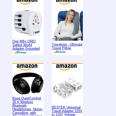
Orei M8+ OREI
Travelrest - Ultimate
Safest World
Travel Pillow
Adapter Grounded
Bose QuietComfort
35 II Wireless
Bluetooth
BESTEK Universal
Headphones, Noise-
Travel Adapter 220V
Cancelling, with
to 110V Voltage