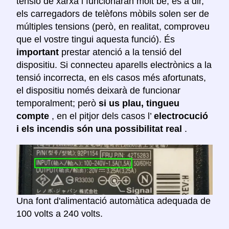
tensió de xarxa i funcionaran molt bé, és a dir,
els carregadors de telèfons mòbils solen ser de
múltiples tensions (però, en realitat, comproveu
que el vostre tingui aquesta funció). És
important
prestar atenció a la tensió del
dispositiu. Si connecteu aparells electrònics a la
tensió incorrecta, en els casos més afortunats,
el dispositiu només deixarà de funcionar
temporalment; però
si us plau, tingueu
compte
, en el pitjor dels casos l’
electrocució
i els incendis són una possibilitat real
.
Una font d'alimentació automàtica adequada de
100 volts a 240 volts.