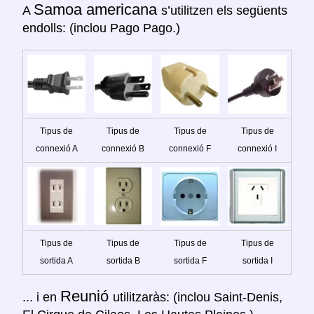
Samoa americana
A
s’utilitzen els següents
endolls: (inclou Pago Pago.)
Tipus de
Tipus de
Tipus de
Tipus de
connexió A
connexió B
connexió F
connexió I
Tipus de
Tipus de
Tipus de
Tipus de
sortida A
sortida B
sortida F
sortida I
Reunió
... i en
utilitzaràs: (inclou Saint-Denis,