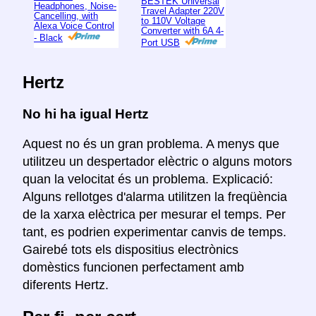
BESTEK Universal
Headphones, Noise-
Travel Adapter 220V
Cancelling, with
to 110V Voltage
Alexa Voice Control
Converter with 6A 4-
- Black
Port USB
Hertz
No hi ha igual Hertz
Aquest no és un gran problema. A menys que
utilitzeu un despertador elèctric o alguns motors
quan la velocitat és un problema. Explicació:
Alguns rellotges d'alarma utilitzen la freqüència
de la xarxa elèctrica per mesurar el temps. Per
tant, es podrien experimentar canvis de temps.
Gairebé tots els dispositius electrònics
domèstics funcionen perfectament amb
diferents Hertz.