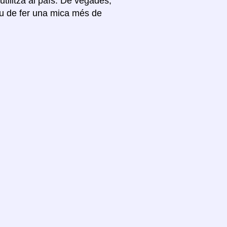
’utilitza al país. De vegades,
ueu de fer una mica més de