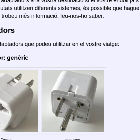
r adaptadors a la vostra destinació si el vostre endoll ja s
ciutats utilitzen diferents sistemes, és possible que hag
i trobeu més informació, feu-nos-ho saber.
dors
daptadors que podeu utilitzar en el vostre viatge:
r: genèric