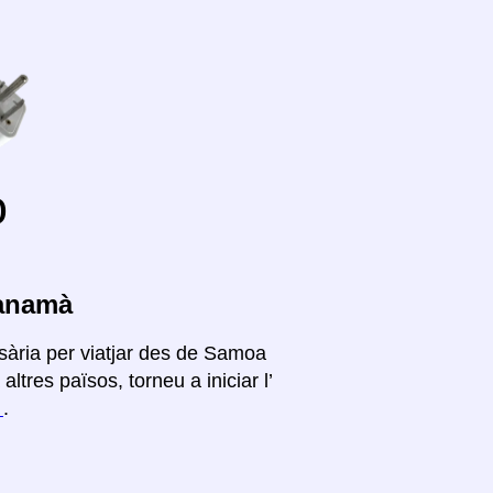
o
Panamà
sària per viatjar des de Samoa
res països, torneu a iniciar l’
í
.