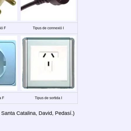
ió F
Tipus de connexió I
a F
Tipus de sortida I
, Santa Catalina, David, Pedasí.)