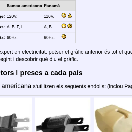
Samoa americana
Panamà
ge:
120V.
110V.
ps:
A, B, F, I.
A, B.
tz:
60Hz.
60Hz.
xpert en electricitat, potser el gràfic anterior és tot el q
legint i descobrir què diu el gràfic.
ors i preses a cada país
 americana
s’utilitzen els següents endolls: (inclou P