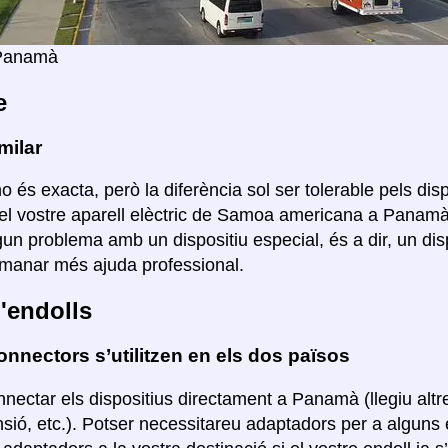
 Panamà
e
milar
o és exacta, però la diferència sol ser tolerable pels disp
el vostre aparell elèctric de Samoa americana a Panamà
lgun problema amb un dispositiu especial, és a dir, un di
manar més ajuda professional.
'endolls
nnectors s’utilitzen en els dos països
nectar els dispositius directament a Panamà (llegiu alt
nsió, etc.). Potser necessitareu adaptadors per a algun