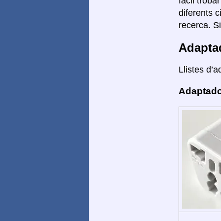
fàcil troba
diferents 
recerca. S
Adapta
Llistes d’a
Adaptado