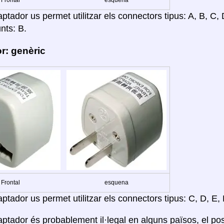
Frontal
esquena
tador us permet utilitzar els connectors tipus: A, B, C, D
nts: B.
r: genèric
Frontal
esquena
tador us permet utilitzar els connectors tipus: C, D, E, 
ptador és probablement il·legal en alguns països, el po