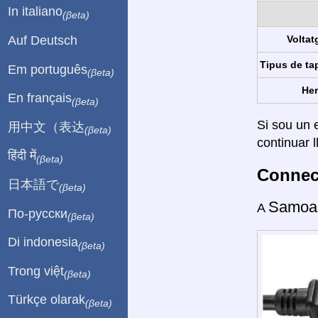
In italiano
(βeta)
Auf Deutsch
Voltat
Tipus de ta
Em português
(βeta)
Her
En français
(βeta)
Si sou un e
用中文（表达
(βeta)
continuar l
हिंदी में
(βeta)
Connect
日本語で
(βeta)
Samoa
A
По-русски
(βeta)
Di indonesia
(βeta)
Trong việt
(βeta)
Türkçe olarak
(βeta)