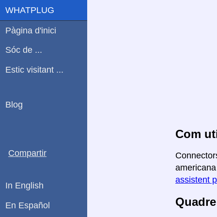
WHATPLUG
Pàgina d'inici
Sóc de ...
Estic visitant ...
Blog
Com uti
Compartir
Connectors
americana 
assistent p
In English
Quadre 
En Español