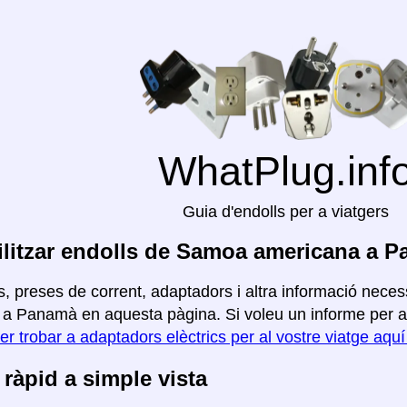
WhatPlug.inf
Guia d'endolls per a viatgers
litzar endolls de Samoa americana a 
, preses de corrent, adaptadors i altra informació neces
a Panamà en aquesta pàgina. Si voleu un informe per a alt
er trobar a adaptadors elèctrics per al vostre viatge aqu
ràpid a simple vista