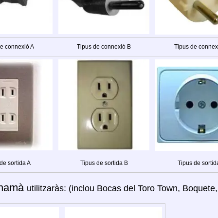
de connexió A
Tipus de connexió B
Tipus de connex
de sortida A
Tipus de sortida B
Tipus de sortid
namà
utilitzaràs: (inclou Bocas del Toro Town, Boquete