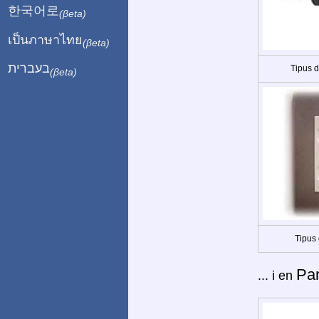
한국어로
(βeta)
เป็นภาษาไทย
(βeta)
בעברית
Tipus 
(βeta)
Tipus 
Pa
... i en