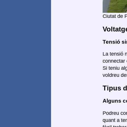
Ciutat de
Voltatg
Tensió si
La tensió n
connectar 
Si teniu a
voldreu de
Tipus d
Alguns co
Podreu con
quant a te