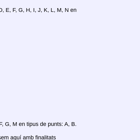
, E, F, G, H, I, J, K, L, M, N en
F, G, M en tipus de punts: A, B.
sem aquí amb finalitats