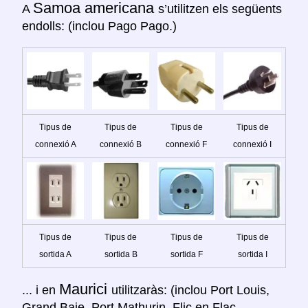
Samoa americana
A
s’utilitzen els següents
endolls: (inclou Pago Pago.)
Tipus de
Tipus de
Tipus de
Tipus de
connexió A
connexió B
connexió F
connexió I
Tipus de
Tipus de
Tipus de
Tipus de
sortida A
sortida B
sortida F
sortida I
Maurici
... i en
utilitzaràs: (inclou Port Louis,
Grand Baie, Port Mathurin, Flic en Flac,