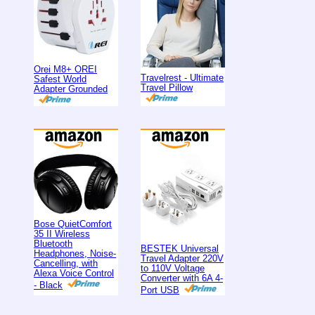
Orei M8+ OREI
Travelrest - Ultimate
Safest World
Travel Pillow
Adapter Grounded
Bose QuietComfort
35 II Wireless
Bluetooth
BESTEK Universal
Headphones, Noise-
Travel Adapter 220V
Cancelling, with
to 110V Voltage
Alexa Voice Control
Converter with 6A 4-
- Black
Port USB