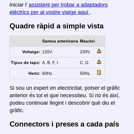
iniciar l’
assistent per trobar a adaptadors
elèctrics per al vostre viatge aquí
.
Quadre ràpid a simple vista
Samoa americana
Maurici
Voltatge:
120V.
230V.
Tipus de taps:
A, B, F, I.
C, G.
Hertz:
60Hz.
50Hz.
Si sou un expert en electricitat, potser el gràfic
anterior és tot el que necessiteu. Si no és així,
podeu continuar llegint i descobrir què diu el
gràfic.
Connectors i preses a cada país