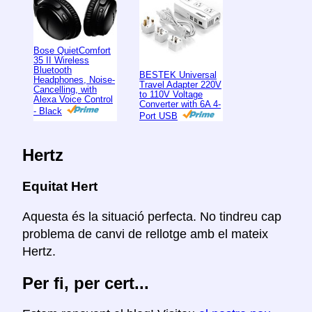
Bose QuietComfort
35 II Wireless
Bluetooth
BESTEK Universal
Headphones, Noise-
Travel Adapter 220V
Cancelling, with
to 110V Voltage
Alexa Voice Control
Converter with 6A 4-
- Black
Port USB
Hertz
Equitat Hert
Aquesta és la situació perfecta. No tindreu cap
problema de canvi de rellotge amb el mateix
Hertz.
Per fi, per cert...