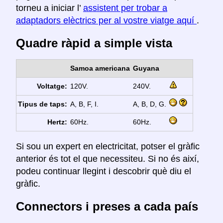
torneu a iniciar l’
assistent per trobar a
adaptadors elèctrics per al vostre viatge aquí
.
Quadre ràpid a simple vista
Samoa americana
Guyana
Voltatge:
120V.
240V.
Tipus de taps:
A, B, F, I.
A, B, D, G.
Hertz:
60Hz.
60Hz.
Si sou un expert en electricitat, potser el gràfic
anterior és tot el que necessiteu. Si no és així,
podeu continuar llegint i descobrir què diu el
gràfic.
Connectors i preses a cada país