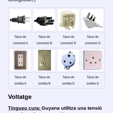
Tipus de
Tipus de
Tipus de
Tipus de
connexió A
connexió B
connexió D
connexió G
Tipus de
Tipus de
Tipus de
Tipus de
sortida A
sortida B
sortida D
sortida G
Voltatge
Tingueu cura:
Guyana utilitza una tensió