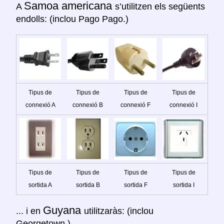
Samoa americana
A
s’utilitzen els següents
endolls: (inclou Pago Pago.)
Tipus de
Tipus de
Tipus de
Tipus de
connexió A
connexió B
connexió F
connexió I
Tipus de
Tipus de
Tipus de
Tipus de
sortida A
sortida B
sortida F
sortida I
Guyana
... i en
utilitzaràs: (inclou
Georgetown.)