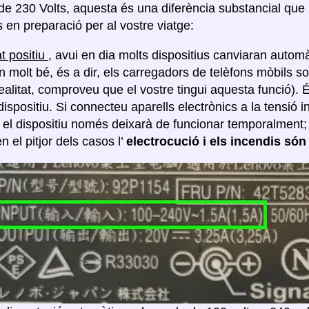
 de 230 Volts, aquesta és una diferència substancial que
 en preparació per al vostre viatge:
t positiu
, avui en dia molts dispositius canviaran automà
n molt bé, és a dir, els carregadors de telèfons mòbils so
realitat, comproveu que el vostre tingui aquesta funció).
dispositiu. Si connecteu aparells electrònics a la tensió 
, el dispositiu només deixarà de funcionar temporalment
en el pitjor dels casos l’
electrocució i els incendis són