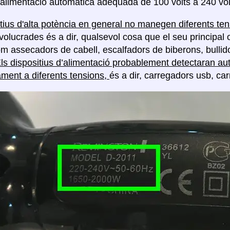
'alimentació automàtica adequada de 100 volts a 240 vol
itius d'alta potència en general no manegen diferents te
volucrades és a dir, qualsevol cosa que el seu principal 
com assecadors de cabell, escalfadors de biberons, bullido
ls dispositius d’alimentació probablement detectaran au
ment a diferents tensions,
és a dir, carregadors usb, car