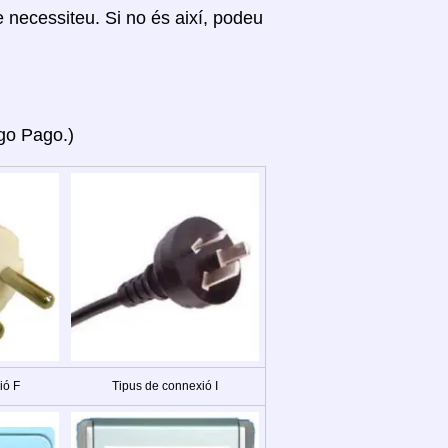
ue necessiteu. Si no és així, podeu
ago Pago.)
ió F
Tipus de connexió I