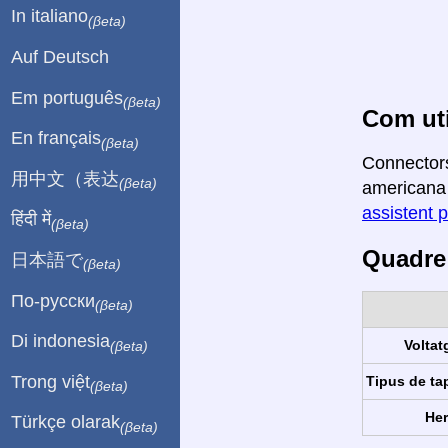
In italiano
(βeta)
Auf Deutsch
Em português
(βeta)
Com uti
En français
(βeta)
Connectors
用中文（表达
(βeta)
americana 
assistent p
हिंदी में
(βeta)
Quadre 
日本語で
(βeta)
По-русски
(βeta)
Di indonesia
Voltat
(βeta)
Trong việt
Tipus de ta
(βeta)
Her
Türkçe olarak
(βeta)