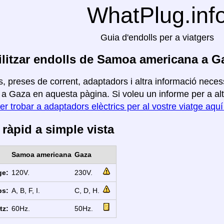
WhatPlug.inf
Guia d'endolls per a viatgers
litzar endolls de Samoa americana a G
, preses de corrent, adaptadors i altra informació neces
a Gaza en aquesta pàgina. Si voleu un informe per a altre
er trobar a adaptadors elèctrics per al vostre viatge aqu
ràpid a simple vista
Samoa americana
Gaza
ge:
120V.
230V.
ps:
A, B, F, I.
C, D, H.
tz:
60Hz.
50Hz.