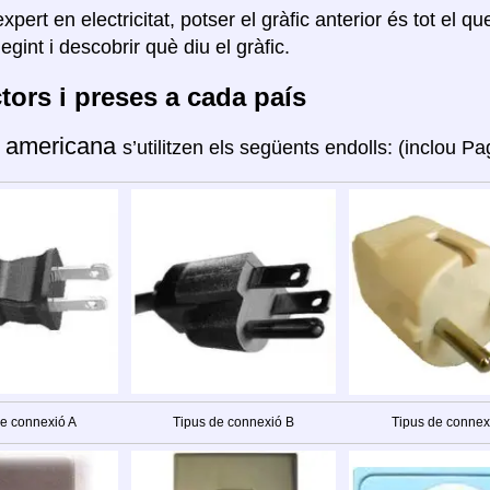
xpert en electricitat, potser el gràfic anterior és tot el q
legint i descobrir què diu el gràfic.
ors i preses a cada país
 americana
s’utilitzen els següents endolls: (inclou P
de connexió A
Tipus de connexió B
Tipus de connex