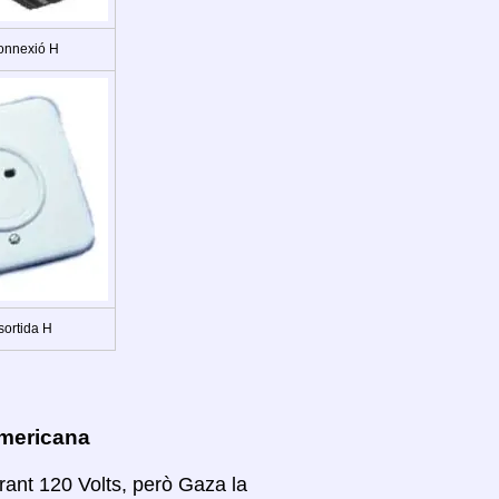
onnexió H
sortida H
americana
rant 120 Volts, però Gaza la