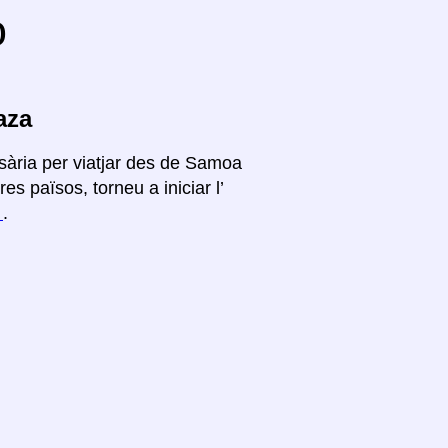
o
aza
sària per viatjar des de Samoa
s països, torneu a iniciar l’
í
.