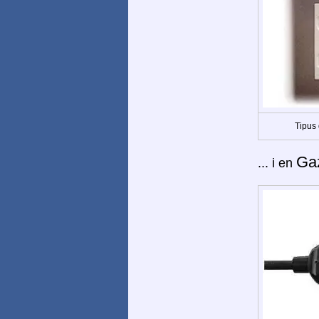
Tipus 
Ga
... i en