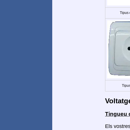
Tipus
Tipus
Voltatg
Tingueu 
Els vostre