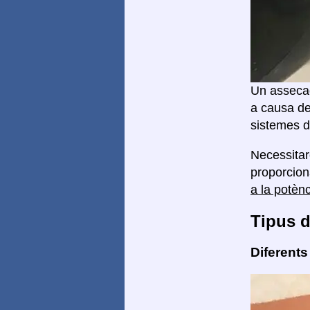
Un assecad
a causa de
sistemes d
Necessita
proporcion
a la potèn
Tipus d
Diferents