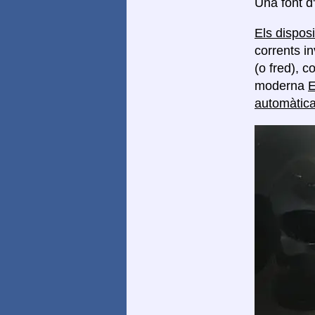
Una font d
Els dispos
corrents in
(o fred), 
moderna
E
automàtica