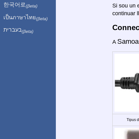
한국어로
Si sou un e
(βeta)
continuar l
เป็นภาษาไทย
(βeta)
Connect
בעברית
(βeta)
Samoa
A
Tipus 