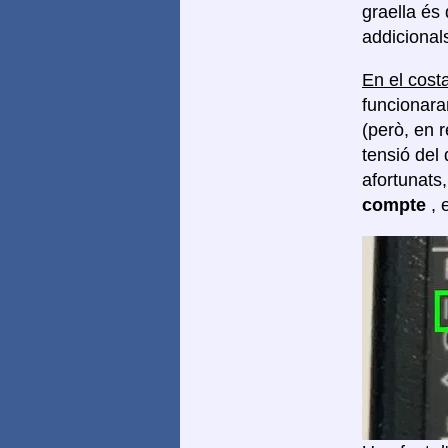
graella és
addicionals
En el costa
funcionara
(però, en 
tensió del 
afortunats
compte
, 