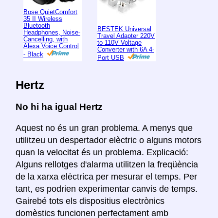
Bose QuietComfort
35 II Wireless
Bluetooth
BESTEK Universal
Headphones, Noise-
Travel Adapter 220V
Cancelling, with
to 110V Voltage
Alexa Voice Control
Converter with 6A 4-
- Black
Port USB
Hertz
No hi ha igual Hertz
Aquest no és un gran problema. A menys que
utilitzeu un despertador elèctric o alguns motors
quan la velocitat és un problema. Explicació:
Alguns rellotges d'alarma utilitzen la freqüència
de la xarxa elèctrica per mesurar el temps. Per
tant, es podrien experimentar canvis de temps.
Gairebé tots els dispositius electrònics
domèstics funcionen perfectament amb