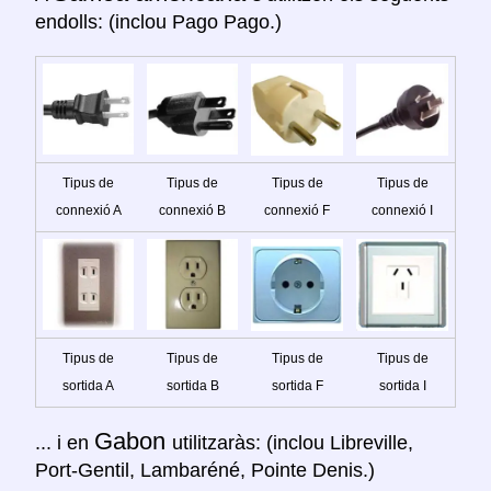
endolls: (inclou Pago Pago.)
Tipus de
Tipus de
Tipus de
Tipus de
connexió A
connexió B
connexió F
connexió I
Tipus de
Tipus de
Tipus de
Tipus de
sortida A
sortida B
sortida F
sortida I
Gabon
... i en
utilitzaràs: (inclou Libreville,
Port-Gentil, Lambaréné, Pointe Denis.)