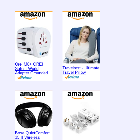
Orei M8+ OREI
Travelrest - Ultimate
Safest World
Travel Pillow
Adapter Grounded
Bose QuietComfort
35 II Wireless