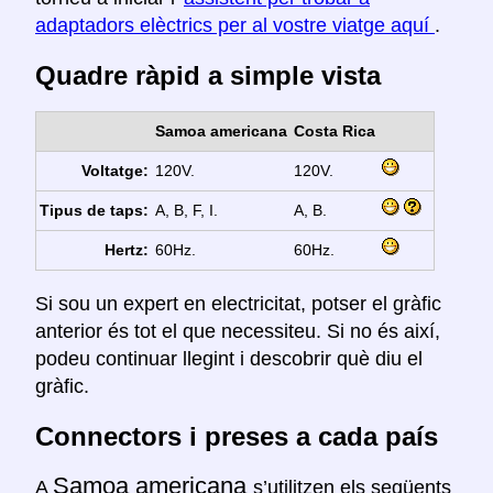
adaptadors elèctrics per al vostre viatge aquí
.
Quadre ràpid a simple vista
Samoa americana
Costa Rica
Voltatge:
120V.
120V.
Tipus de taps:
A, B, F, I.
A, B.
Hertz:
60Hz.
60Hz.
Si sou un expert en electricitat, potser el gràfic
anterior és tot el que necessiteu. Si no és així,
podeu continuar llegint i descobrir què diu el
gràfic.
Connectors i preses a cada país
Samoa americana
A
s’utilitzen els següents