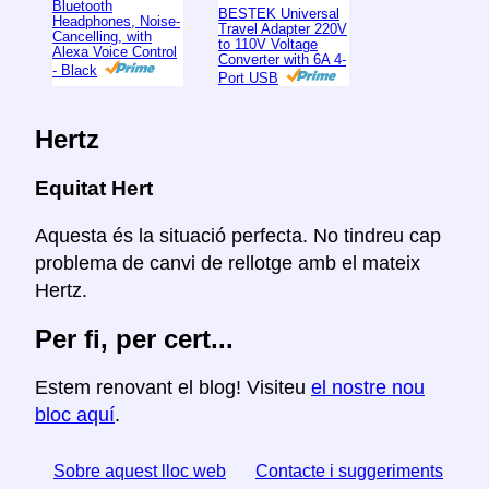
Bluetooth
BESTEK Universal
Headphones, Noise-
Travel Adapter 220V
Cancelling, with
to 110V Voltage
Alexa Voice Control
Converter with 6A 4-
- Black
Port USB
Hertz
Equitat Hert
Aquesta és la situació perfecta. No tindreu cap
problema de canvi de rellotge amb el mateix
Hertz.
Per fi, per cert...
Estem renovant el blog! Visiteu
el nostre nou
bloc aquí
.
Sobre aquest lloc web
Contacte i suggeriments