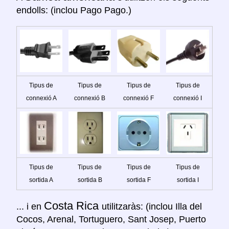
endolls: (inclou Pago Pago.)
Tipus de
Tipus de
Tipus de
Tipus de
connexió A
connexió B
connexió F
connexió I
Tipus de
Tipus de
Tipus de
Tipus de
sortida A
sortida B
sortida F
sortida I
Costa Rica
... i en
utilitzaràs: (inclou Illa del
Cocos, Arenal, Tortuguero, Sant Josep, Puerto