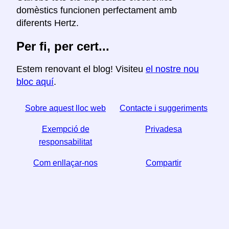
domèstics funcionen perfectament amb
diferents Hertz.
Per fi, per cert...
Estem renovant el blog! Visiteu
el nostre nou
bloc aquí
.
Sobre aquest lloc web
Contacte i suggeriments
Exempció de
Privadesa
responsabilitat
Com enllaçar-nos
Compartir
☆ Si trobeu útil aquest article, ajudeu-nos a compartir-
lo a les xarxes socials,
↬ també ens ajuda un enllaç del vostre lloc web.