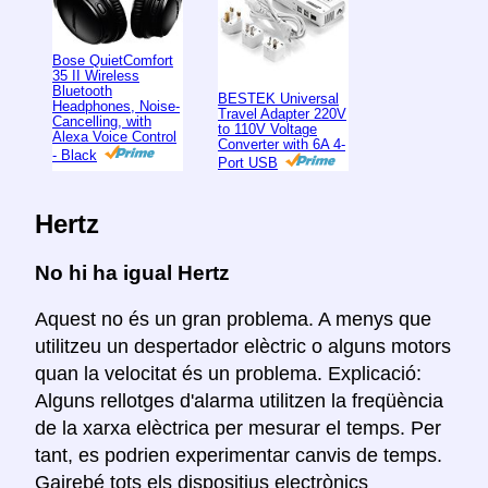
Bose QuietComfort
35 II Wireless
Bluetooth
BESTEK Universal
Headphones, Noise-
Travel Adapter 220V
Cancelling, with
to 110V Voltage
Alexa Voice Control
Converter with 6A 4-
- Black
Port USB
Hertz
No hi ha igual Hertz
Aquest no és un gran problema. A menys que
utilitzeu un despertador elèctric o alguns motors
quan la velocitat és un problema. Explicació:
Alguns rellotges d'alarma utilitzen la freqüència
de la xarxa elèctrica per mesurar el temps. Per
tant, es podrien experimentar canvis de temps.
Gairebé tots els dispositius electrònics