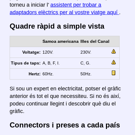
torneu a iniciar l’
assistent per trobar a
adaptadors elèctrics per al vostre viatge aquí
.
Quadre ràpid a simple vista
Samoa americana
Illes del Canal
Voltatge:
120V.
230V.
Tipus de taps:
A, B, F, I.
C, G.
Hertz:
60Hz.
50Hz.
Si sou un expert en electricitat, potser el gràfic
anterior és tot el que necessiteu. Si no és així,
podeu continuar llegint i descobrir què diu el
gràfic.
Connectors i preses a cada país