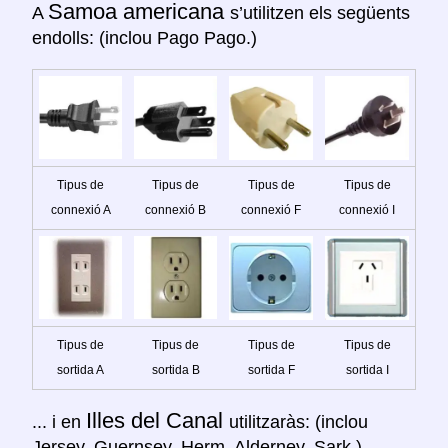
Samoa americana
A
s’utilitzen els següents
endolls: (inclou Pago Pago.)
Tipus de
Tipus de
Tipus de
Tipus de
connexió A
connexió B
connexió F
connexió I
Tipus de
Tipus de
Tipus de
Tipus de
sortida A
sortida B
sortida F
sortida I
Illes del Canal
... i en
utilitzaràs: (inclou
Jersey, Guernsey, Herm, Alderney, Sark.)