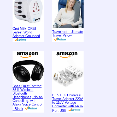
Orei M8+ OREI
Travelrest - Ultimate
Safest World
Travel Pillow
Adapter Grounded
Bose QuietComfort
35 II Wireless
Bluetooth
BESTEK Universal
Headphones, Noise-
Travel Adapter 220V
Cancelling, with
to 110V Voltage
Alexa Voice Control
Converter with 6A 4-
- Black
Port USB