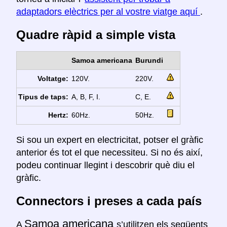
adaptadors elèctrics per al vostre viatge aquí
.
Quadre ràpid a simple vista
Samoa americana
Burundi
Voltatge:
120V.
220V.
Tipus de taps:
A, B, F, I.
C, E.
Hertz:
60Hz.
50Hz.
Si sou un expert en electricitat, potser el gràfic
anterior és tot el que necessiteu. Si no és així,
podeu continuar llegint i descobrir què diu el
gràfic.
Connectors i preses a cada país
Samoa americana
A
s’utilitzen els següents