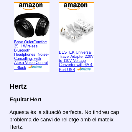
Bose QuietComfort
35 II Wireless
Bluetooth
BESTEK Universal
Headphones, Noise-
Travel Adapter 220V
Cancelling, with
to 110V Voltage
Alexa Voice Control
Converter with 6A 4-
- Black
Port USB
Hertz
Equitat Hert
Aquesta és la situació perfecta. No tindreu cap
problema de canvi de rellotge amb el mateix
Hertz.