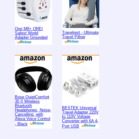
Orei M8+ OREI
Travelrest - Ultimate
Safest World
Travel Pillow
Adapter Grounded
Bose QuietComfort
35 II Wireless
Bluetooth
BESTEK Universal
Headphones, Noise-
Travel Adapter 220V
Cancelling, with
to 110V Voltage
Alexa Voice Control
Converter with 6A 4-
- Black
Port USB