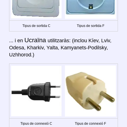
Tipus de sortida C
Tipus de sortida F
Ucraïna
... i en
utilitzaràs: (inclou Kíev, Lviv,
Odesa, Kharkiv, Yalta, Kamyanets-Podilsky,
Uzhhorod.)
Tipus de connexió C
Tipus de connexió F