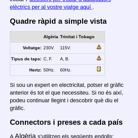
elèctrics per al vostre viatge aquí
.
Quadre ràpid a simple vista
Algèria
Trinitat i Tobago
Voltatge:
230V.
115V.
Tipus de taps:
C, F.
A, B.
Hertz:
50Hz.
60Hz.
Si sou un expert en electricitat, potser el gràfic
anterior és tot el que necessiteu. Si no és així,
podeu continuar llegint i descobrir què diu el
gràfic.
Connectors i preses a cada país
Algèria
A
s’utilitzen els següents endolls: