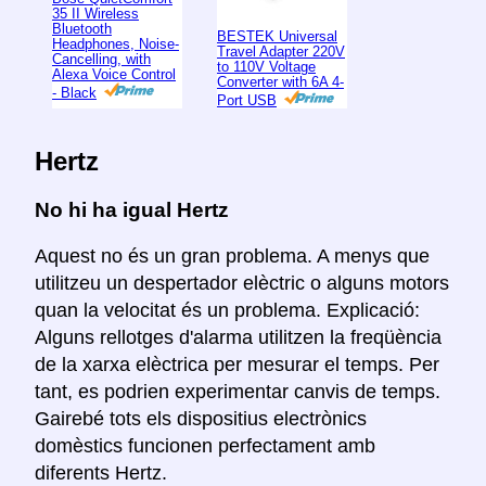
35 II Wireless
Bluetooth
BESTEK Universal
Headphones, Noise-
Travel Adapter 220V
Cancelling, with
to 110V Voltage
Alexa Voice Control
Converter with 6A 4-
- Black
Port USB
Hertz
No hi ha igual Hertz
Aquest no és un gran problema. A menys que
utilitzeu un despertador elèctric o alguns motors
quan la velocitat és un problema. Explicació:
Alguns rellotges d'alarma utilitzen la freqüència
de la xarxa elèctrica per mesurar el temps. Per
tant, es podrien experimentar canvis de temps.
Gairebé tots els dispositius electrònics
domèstics funcionen perfectament amb
diferents Hertz.