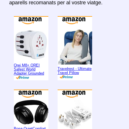
aparells recomanats per al vostre viatge.
Orei M8+ OREI
Travelrest - Ultimate
Safest World
Travel Pillow
Adapter Grounded
Bose QuietComfort