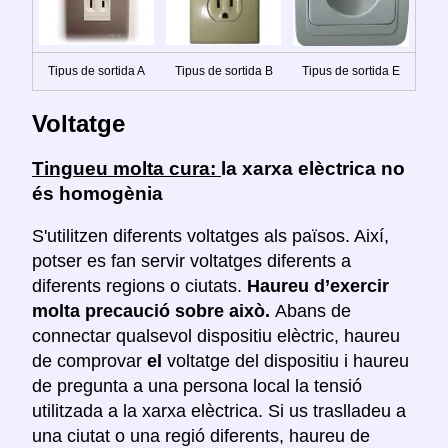
Tipus de sortida A
Tipus de sortida B
Tipus de sortida E
Voltatge
Tingueu molta cura:
la xarxa elèctrica no
és homogènia
S'utilitzen diferents voltatges als països. Així,
potser es fan servir voltatges diferents a
diferents regions o ciutats.
Haureu d’exercir
molta precaució sobre això.
Abans de
connectar qualsevol dispositiu elèctric, haureu
de comprovar
el
voltatge del dispositiu i haureu
de pregunta a una persona local la tensió
utilitzada a la xarxa elèctrica. Si us traslladeu a
una ciutat o una regió diferents, haureu de