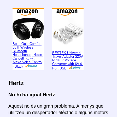
Bose QuietComfort
35 II Wireless
Bluetooth
BESTEK Universal
Headphones, Noise-
Travel Adapter 220V
Cancelling, with
to 110V Voltage
Alexa Voice Control
Converter with 6A 4-
- Black
Port USB
Hertz
No hi ha igual Hertz
Aquest no és un gran problema. A menys que
utilitzeu un despertador elèctric o alguns motors