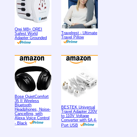
Orei M8+ OREI
Travelrest - Ultimate
Safest World
Travel Pillow
Adapter Grounded
Bose QuietComfort
35 II Wireless
Bluetooth
BESTEK Universal
Headphones, Noise-
Travel Adapter 220V
Cancelling, with
to 110V Voltage
Alexa Voice Control
Converter with 6A 4-
- Black
Port USB