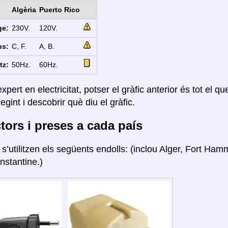
Algèria
Puerto Rico
ge:
230V.
120V.
ps:
C, F.
A, B.
tz:
50Hz.
60Hz.
xpert en electricitat, potser el gràfic anterior és tot el q
legint i descobrir què diu el gràfic.
ors i preses a cada país
a
s’utilitzen els següents endolls: (inclou Alger, Fort H
nstantine.)