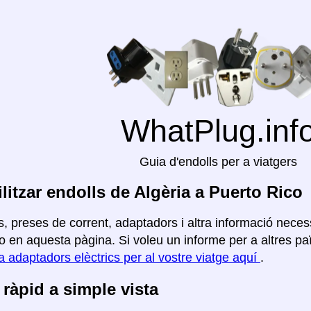
WhatPlug.inf
Guia d'endolls per a viatgers
litzar endolls de Algèria a Puerto Rico
, preses de corrent, adaptadors i altra informació necess
 en aquesta pàgina. Si voleu un informe per a altres païs
a adaptadors elèctrics per al vostre viatge aquí
.
ràpid a simple vista