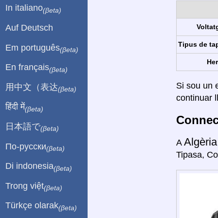
In italiano
(βeta)
Auf Deutsch
Voltat
Tipus de ta
Em português
(βeta)
Her
En français
(βeta)
Si sou un e
用中文（表达
(βeta)
continuar l
हिंदी में
(βeta)
Connect
日本語で
(βeta)
Algèri
A
По-русски
(βeta)
Tipasa, Co
Di indonesia
(βeta)
Trong việt
(βeta)
Türkçe olarak
(βeta)