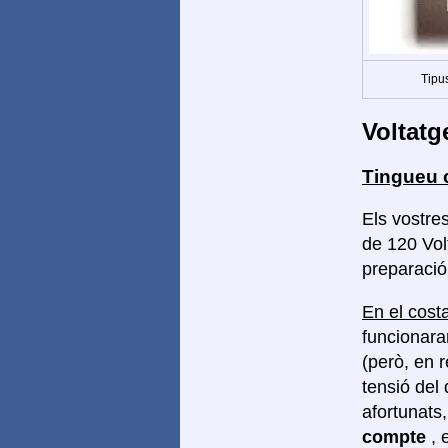
Tipus
Voltatg
Tingueu 
Els vostres
de 120 Vol
preparació 
En el costa
funcionara
(però, en 
tensió del 
afortunats
compte
, 