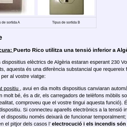
 de sortida A
Tipus de sortida B
e
cura:
Puerto Rico utilitza una tensió inferior a Alg
 dispositius elèctrics de Algèria estaran esperant 230 Vo
ts, aquesta és una diferència substancial que requereix 
per al vostre viatge:
t positiu
, avui en dia molts dispositius canviaran automà
n molt bé, és a dir, els carregadors de telèfons mòbils so
realitat, comproveu que el vostre tingui aquesta funció).
dispositiu. Si connecteu aparells electrònics a la tensió 
, el dispositiu només deixarà de funcionar temporalment
en el pitjor dels casos l’
electrocució i els incendis són