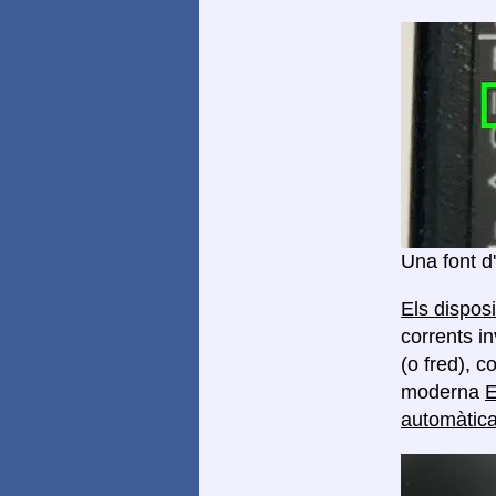
Una font d
Els dispos
corrents in
(o fred), 
moderna
E
automàtica