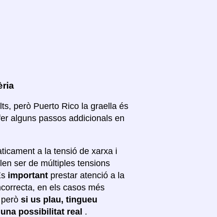
èria
lts, però Puerto Rico la graella és
fer alguns passos addicionals en
ticament a la tensió de xarxa i
len ser de múltiples tensions
 És
important
prestar atenció a la
incorrecta, en els casos més
; però
si us plau, tingueu
 una possibilitat real
.