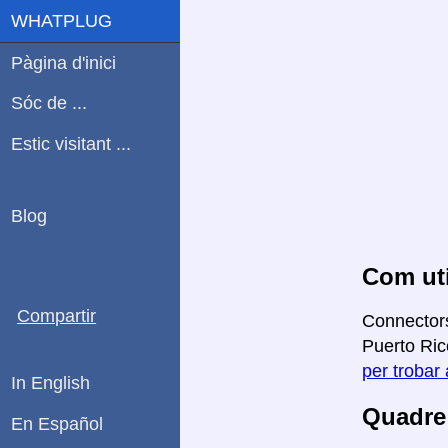
WHATPLUG
Pàgina d'inici
Sóc de ...
Estic visitant ...
Blog
Com uti
Compartir
Connectors
Puerto Rico
per trobar 
In English
Quadre 
En Español