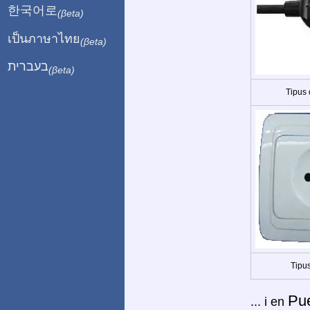
한국어로
(βeta)
เป็นภาษาไทย
(βeta)
בעברית
(βeta)
Tipus
Tipus
Pu
... i en