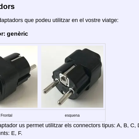
dors
daptadors que podeu utilitzar en el vostre viatge:
r: genèric
Frontal
esquena
tador us permet utilitzar els connectors tipus: A, B, C, D
nts: E, F.