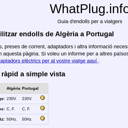
WhatPlug.inf
Guia d'endolls per a viatgers
litzar endolls de Algèria a Portugal
, preses de corrent, adaptadors i altra informació necess
 aquesta pàgina. Si voleu un informe per a altres països,
aptadors elèctrics per al vostre viatge aquí
.
ràpid a simple vista
Algèria
Portugal
ge:
230V.
230V.
ps:
C, F.
C, F.
tz:
50Hz.
50Hz.