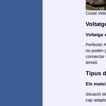
Ciutat Vell
Voltatg
Voltatge 
Perfecte! 
no poden g
connectar 
tensió.
Tipus d
Els mate
Situació id
cap adaptad