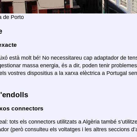
a de Porto
e
exacte
Aixó està molt bé! No necessitareu cap adaptador de ten
estionar massa energia, és a dir, poden tenir probleme
els vostres dispositius a la xarxa elèctrica a Portugal s
'endolls
ixos connectors
eal: tots els connectors utilitzats a Algèria també s’utili
or (però consulteu els voltatges i les altres seccions d’aq