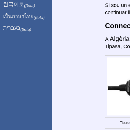
한국어로
Si sou un e
(βeta)
continuar l
เป็นภาษาไทย
(βeta)
Connect
בעברית
(βeta)
Algèri
A
Tipasa, Co
Tipus