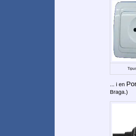
Tipus
Po
... i en
Braga.)