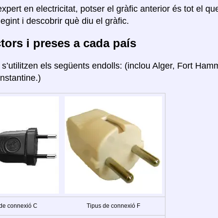
xpert en electricitat, potser el gràfic anterior és tot el q
legint i descobrir què diu el gràfic.
ors i preses a cada país
a
s’utilitzen els següents endolls: (inclou Alger, Fort H
nstantine.)
 de connexió C
Tipus de connexió F