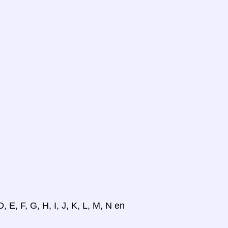
, E, F, G, H, I, J, K, L, M, N en