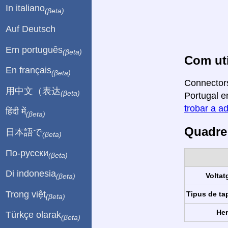
In italiano
(βeta)
Auf Deutsch
Em português
(βeta)
Com uti
En français
(βeta)
Connectors
用中文（表达
(βeta)
Portugal en
trobar a ad
हिंदी में
(βeta)
Quadre 
日本語で
(βeta)
По-русски
(βeta)
Di indonesia
Voltat
(βeta)
Trong việt
Tipus de ta
(βeta)
Her
Türkçe olarak
(βeta)