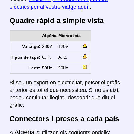
elèctrics per al vostre viatge aquí
.
Quadre ràpid a simple vista
Algèria
Micronèsia
Voltatge:
230V.
120V.
Tipus de taps:
C, F.
A, B.
Hertz:
50Hz.
60Hz.
Si sou un expert en electricitat, potser el gràfic
anterior és tot el que necessiteu. Si no és així,
podeu continuar llegint i descobrir què diu el
gràfic.
Connectors i preses a cada país
Algèria
A
s’utilitzen els següents endolls: