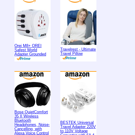
Orei M8+ OREI
Travelrest - Ultimate
Safest World
Travel Pillow
Adapter Grounded
Bose QuietComfort
35 II Wireless
Bluetooth
BESTEK Universal
Headphones, Noise-
Travel Adapter 220V
Cancelling, with
to 110V Voltage
Alexa Voice Control