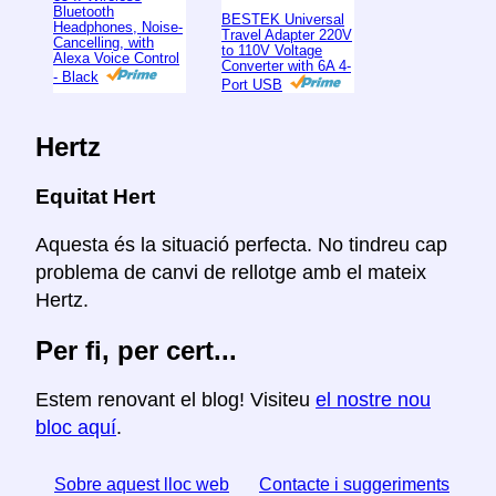
Bluetooth
BESTEK Universal
Headphones, Noise-
Travel Adapter 220V
Cancelling, with
to 110V Voltage
Alexa Voice Control
Converter with 6A 4-
- Black
Port USB
Hertz
Equitat Hert
Aquesta és la situació perfecta. No tindreu cap
problema de canvi de rellotge amb el mateix
Hertz.
Per fi, per cert...
Estem renovant el blog! Visiteu
el nostre nou
bloc aquí
.
Sobre aquest lloc web
Contacte i suggeriments