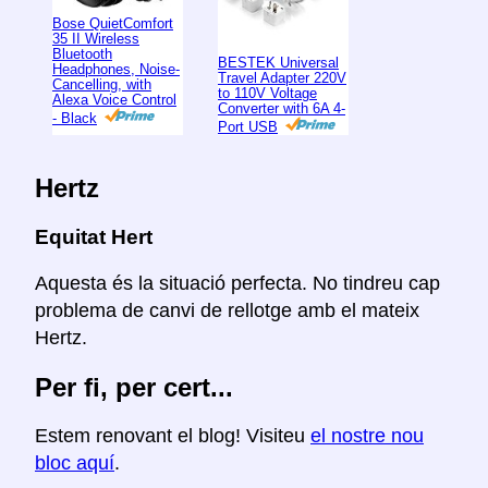
Bose QuietComfort
35 II Wireless
Bluetooth
BESTEK Universal
Headphones, Noise-
Travel Adapter 220V
Cancelling, with
to 110V Voltage
Alexa Voice Control
Converter with 6A 4-
- Black
Port USB
Hertz
Equitat Hert
Aquesta és la situació perfecta. No tindreu cap
problema de canvi de rellotge amb el mateix
Hertz.
Per fi, per cert...
Estem renovant el blog! Visiteu
el nostre nou
bloc aquí
.