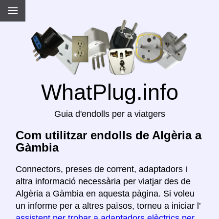
WhatPlug.info
Guia d'endolls per a viatgers
Com utilitzar endolls de Algèria a
Gàmbia
Connectors, preses de corrent, adaptadors i
altra informació necessària per viatjar des de
Algèria a Gàmbia en aquesta pàgina. Si voleu
un informe per a altres països, torneu a iniciar l’
assistent per trobar a adaptadors elèctrics per