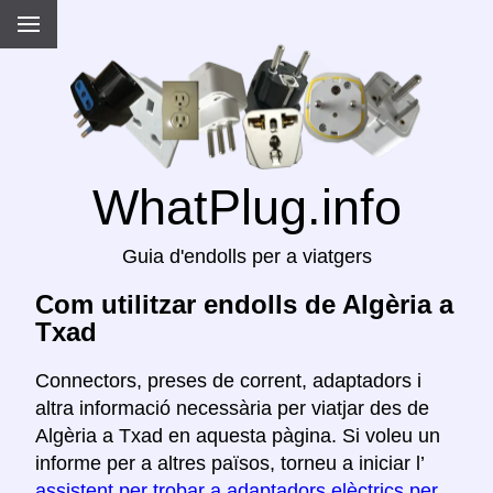
WhatPlug.info
Guia d'endolls per a viatgers
Com utilitzar endolls de Algèria a
Txad
Connectors, preses de corrent, adaptadors i
altra informació necessària per viatjar des de
Algèria a Txad en aquesta pàgina. Si voleu un
informe per a altres països, torneu a iniciar l’
assistent per trobar a adaptadors elèctrics per