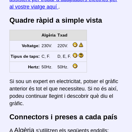
al vostre viatge aquí
.
Quadre ràpid a simple vista
Algèria
Txad
Voltatge:
230V.
220V.
Tipus de taps:
C, F.
D, E, F.
Hertz:
50Hz.
50Hz.
Si sou un expert en electricitat, potser el gràfic
anterior és tot el que necessiteu. Si no és així,
podeu continuar llegint i descobrir què diu el
gràfic.
Connectors i preses a cada país
Algèria
A
s’utilitzen els següents endolls: