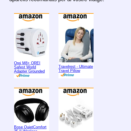
Orei M8+ OREI
Travelrest - Ultimate
Safest World
Travel Pillow
Adapter Grounded
Bose QuietComfort