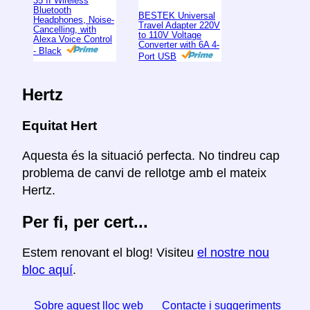
35 II Wireless
Bluetooth
BESTEK Universal
Headphones, Noise-
Travel Adapter 220V
Cancelling, with
to 110V Voltage
Alexa Voice Control
Converter with 6A 4-
- Black
Port USB
Hertz
Equitat Hert
Aquesta és la situació perfecta. No tindreu cap
problema de canvi de rellotge amb el mateix
Hertz.
Per fi, per cert...
Estem renovant el blog! Visiteu
el nostre nou
bloc aquí
.
Sobre aquest lloc web
Contacte i suggeriments