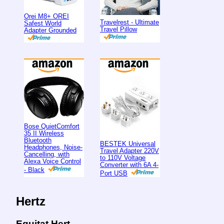
Orei M8+ OREI
Travelrest - Ultimate
Safest World
Travel Pillow
Adapter Grounded
Bose QuietComfort
35 II Wireless
Bluetooth
BESTEK Universal
Headphones, Noise-
Travel Adapter 220V
Cancelling, with
to 110V Voltage
Alexa Voice Control
Converter with 6A 4-
- Black
Port USB
Hertz
Equitat Hert