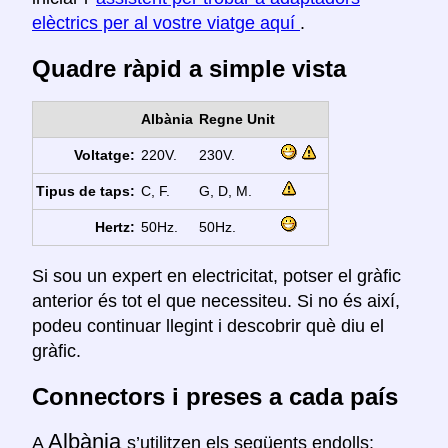
elèctrics per al vostre viatge aquí
.
Quadre ràpid a simple vista
Albània
Regne Unit
Voltatge:
220V.
230V.
Tipus de taps:
C, F.
G, D, M.
Hertz:
50Hz.
50Hz.
Si sou un expert en electricitat, potser el gràfic
anterior és tot el que necessiteu. Si no és així,
podeu continuar llegint i descobrir què diu el
gràfic.
Connectors i preses a cada país
Albània
A
s’utilitzen els següents endolls: