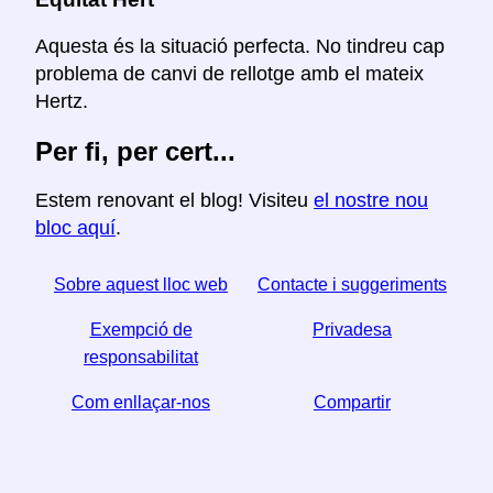
Aquesta és la situació perfecta. No tindreu cap
problema de canvi de rellotge amb el mateix
Hertz.
Per fi, per cert...
Estem renovant el blog! Visiteu
el nostre nou
bloc aquí
.
Sobre aquest lloc web
Contacte i suggeriments
Exempció de
Privadesa
responsabilitat
Com enllaçar-nos
Compartir
☆ Si trobeu útil aquest article, ajudeu-nos a compartir-
lo a les xarxes socials,