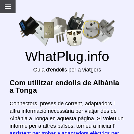
WhatPlug.info
Guia d'endolls per a viatgers
Com utilitzar endolls de Albània
a Tonga
Connectors, preses de corrent, adaptadors i
altra informació necessària per viatjar des de
Albània a Tonga en aquesta pàgina. Si voleu un
informe per a altres països, torneu a iniciar l’
assistent per trobar a adaptadors elèctrics per