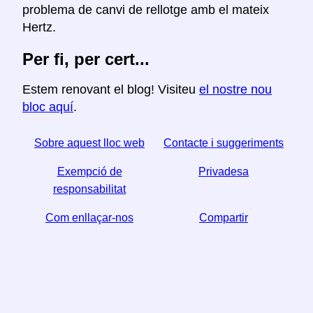
problema de canvi de rellotge amb el mateix
Hertz.
Per fi, per cert...
Estem renovant el blog! Visiteu
el nostre nou
bloc aquí
.
Sobre aquest lloc web
Contacte i suggeriments
Exempció de
Privadesa
responsabilitat
Com enllaçar-nos
Compartir
☆ Si trobeu útil aquest article, ajudeu-nos a compartir-
lo a les xarxes socials,
↬ també ens ajuda un enllaç del vostre lloc web.