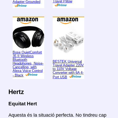
Travel Pillow
Adapter Grounded
Bose QuietComfort
35 II Wireless
Bluetooth
BESTEK Universal
Headphones, Noise-
Travel Adapter 220V
Cancelling, with
to 110V Voltage
Alexa Voice Control
Converter with 6A 4-
- Black
Port USB
Hertz
Equitat Hert
Aquesta és la situació perfecta. No tindreu cap