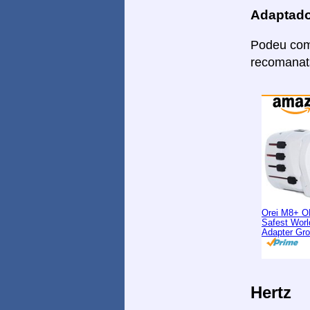
Adaptado
Podeu comp
recomanats
Orei M8+ O
Safest Worl
Adapter Gr
Hertz