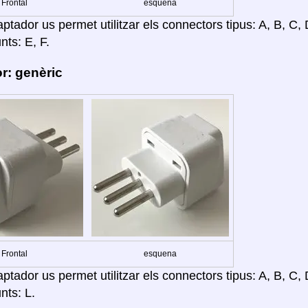
Frontal
esquena
tador us permet utilitzar els connectors tipus: A, B, C, D
nts: E, F.
r: genèric
Frontal
esquena
tador us permet utilitzar els connectors tipus: A, B, C, D
nts: L.