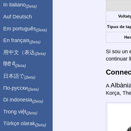
In italiano
(βeta)
Auf Deutsch
Voltat
Tipus de ta
Em português
(βeta)
Her
En français
(βeta)
Si sou un e
用中文（表达
(βeta)
continuar l
हिंदी में
(βeta)
Connect
日本語で
(βeta)
Albàni
A
По-русски
(βeta)
Korça, The
Di indonesia
(βeta)
Trong việt
(βeta)
Türkçe olarak
(βeta)