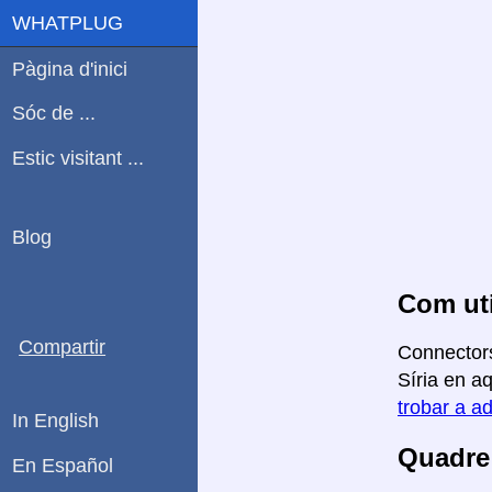
WHATPLUG
Pàgina d'inici
Sóc de ...
Estic visitant ...
Blog
Com uti
Compartir
Connectors
Síria en aq
trobar a ad
In English
Quadre 
En Español