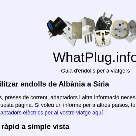
WhatPlug.inf
Guia d'endolls per a viatgers
litzar endolls de Albània a Síria
, preses de corrent, adaptadors i altra informació necess
uesta pàgina. Si voleu un informe per a altres països, tor
aptadors elèctrics per al vostre viatge aquí
.
ràpid a simple vista