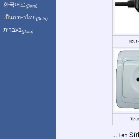
한국어로
(βeta)
เป็นภาษาไทย
(βeta)
בעברית
(βeta)
Tipus
Tipus
Sír
... i en