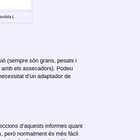
sortida L
sió (sempre són grans, pesats i
s amb els assecadors). Podeu
 necessitat d’un adaptador de
 seccions d’aquests informes quant
ls, però normalment és més fàcil