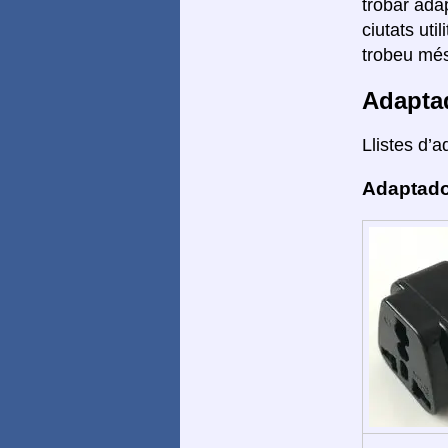
trobar adap
ciutats ut
trobeu més
Adapta
Llistes d’a
Adaptado