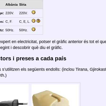
Albània
Síria
ge:
220V.
220V.
ps:
C, F.
C, E, L.
tz:
50Hz.
50Hz.
xpert en electricitat, potser el gràfic anterior és tot el q
legint i descobrir què diu el gràfic.
ors i preses a cada país
a
s’utilitzen els següents endolls: (inclou Tirana, Gjiroka
th.)