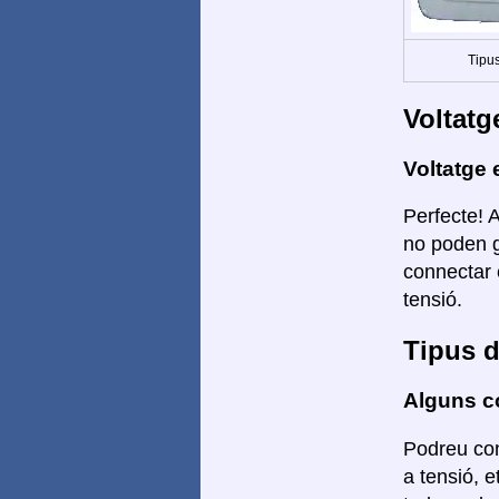
Tipus
Voltatg
Voltatge 
Perfecte! 
no poden g
connectar 
tensió.
Tipus d
Alguns co
Podreu con
a tensió, 