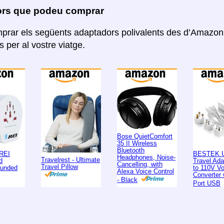
rs que podeu comprar
rar els següents adaptadors polivalents des d’Amazon. 
 per al vostre viatge.
Bose QuietComfort
35 II Wireless
Bluetooth
REI
BESTEK U
Headphones, Noise-
Travelrest - Ultimate
d
Travel Ad
Cancelling, with
Travel Pillow
ounded
to 110V Vo
Alexa Voice Control
Converter 
- Black
Port USB