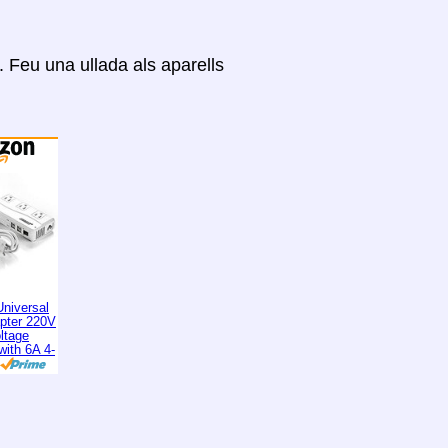
Feu una ullada als aparells
niversal
apter 220V
ltage
with 6A 4-