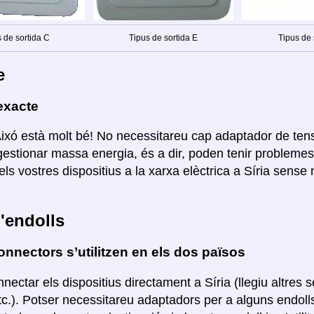
 de sortida C
Tipus de sortida E
Tipus de 
e
exacte
Aixó està molt bé! No necessitareu cap adaptador de ten
estionar massa energia, és a dir, poden tenir probleme
els vostres dispositius a la xarxa elèctrica a Síria sense
'endolls
nnectors s’utilitzen en els dos països
nectar els dispositius directament a Síria (llegiu altres
etc.). Potser necessitareu adaptadors per a alguns endol