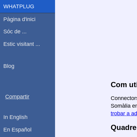
WHATPLUG
Pàgina d'inici
Sóc de ...
Estic visitant ...
Blog
Com uti
Compartir
Connectors
Somàlia en 
trobar a ad
In English
Quadre 
En Español