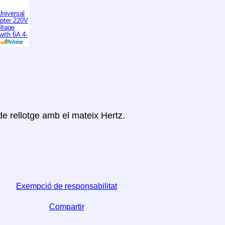
niversal
apter 220V
ltage
with 6A 4-
de rellotge amb el mateix Hertz.
Exempció de responsabilitat
Compartir