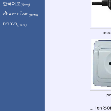
한국어로
(βeta)
เป็นภาษาไทย
(βeta)
בעברית
(βeta)
Tipus
Tipus
So
... i en