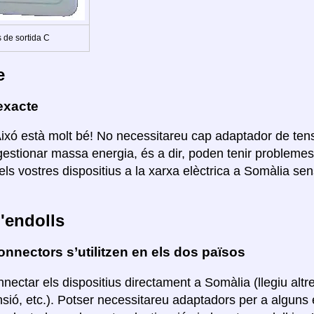
 de sortida C
e
exacte
Aixó està molt bé! No necessitareu cap adaptador de ten
estionar massa energia, és a dir, poden tenir probleme
els vostres dispositius a la xarxa elèctrica a Somàlia se
'endolls
nnectors s’utilitzen en els dos països
nectar els dispositius directament a Somàlia (llegiu alt
nsió, etc.). Potser necessitareu adaptadors per a algun