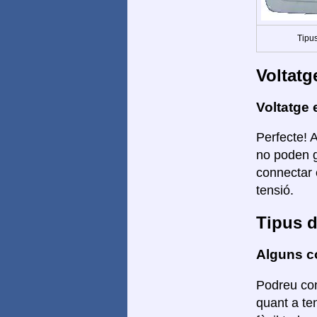
Tipus
Voltatg
Voltatge 
Perfecte! 
no poden g
connectar 
tensió.
Tipus d
Alguns co
Podreu con
quant a te