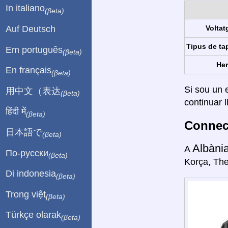
In italiano
(βeta)
Auf Deutsch
Voltat
Tipus de ta
Em português
(βeta)
Her
En français
(βeta)
Si sou un e
用中文（表达
(βeta)
continuar l
हिंदी में
(βeta)
Connect
日本語で
(βeta)
Albàni
A
По-русски
(βeta)
Korça, The
Di indonesia
(βeta)
Trong việt
(βeta)
Türkçe olarak
(βeta)