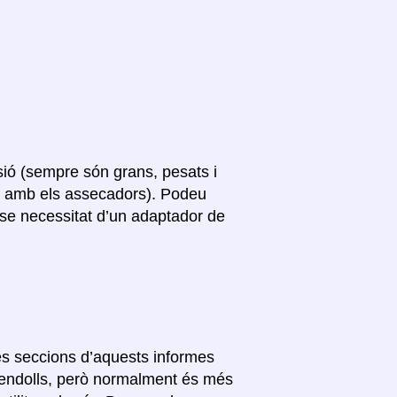
sió (sempre són grans, pesats i
s amb els assecadors). Podeu
nse necessitat d’un adaptador de
res seccions d’aquests informes
s endolls, però normalment és més