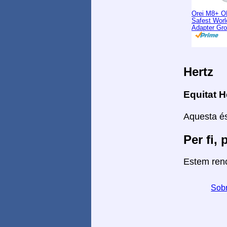
Orei M8+ O
Safest Worl
Adapter Gr
Hertz
Equitat H
Aquesta és
Per fi, 
Estem reno
Sobr