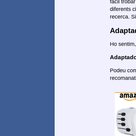
fàcil troba
diferents 
recerca. S
Adapta
Ho sentim,
Adaptado
Podeu comp
recomanats