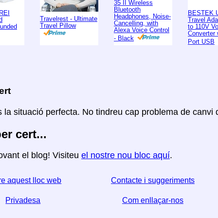
35 II Wireless
Bluetooth
REI
BESTEK U
Headphones, Noise-
Travelrest - Ultimate
d
Travel Ad
Cancelling, with
Travel Pillow
ounded
to 110V Vo
Alexa Voice Control
Converter 
- Black
Port USB
ert
 la situació perfecta. No tindreu cap problema de canvi 
per cert...
vant el blog! Visiteu
el nostre nou bloc aquí
.
e aquest lloc web
Contacte i suggeriments
Privadesa
Com enllaçar-nos