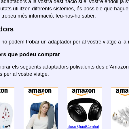
r adaptadors a la vostra destinació si el vostre endoll ja s
ciutats utilitzen diferents sistemes, és possible que hag
i trobeu més informació, feu-nos-ho saber.
dors
 no podem trobar un adaptador per al vostre viatge a la
rs que podeu comprar
rar els següents adaptadors polivalents des d’Amazon. 
 per al vostre viatge.
Bose QuietComfort