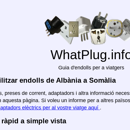
WhatPlug.inf
Guia d'endolls per a viatgers
litzar endolls de Albània a Somàlia
, preses de corrent, adaptadors i altra informació necess
aquesta pàgina. Si voleu un informe per a altres països, 
aptadors elèctrics per al vostre viatge aquí
.
ràpid a simple vista