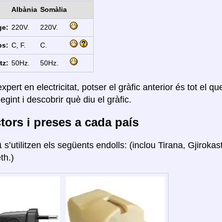
Albània
Somàlia
ge:
220V.
220V.
ps:
C, F.
C.
tz:
50Hz.
50Hz.
xpert en electricitat, potser el gràfic anterior és tot el q
legint i descobrir què diu el gràfic.
ors i preses a cada país
a
s’utilitzen els següents endolls: (inclou Tirana, Gjiroka
th.)